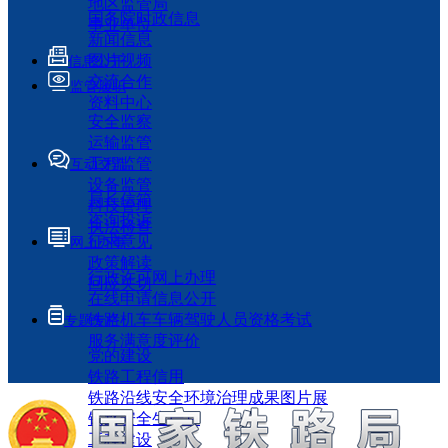
地区监管局
国务院时政信息
事业单位
新闻信息
图片视频
信息公开
交流合作
监管履职
资料中心
安全监察
运输监管
工程监管
互动交流
设备监管
局长信箱
科技管理
咨询投诉
执法检查
征求意见
网上办事
政策解读
行政许可网上办理
回应关切
在线申请信息公开
铁路机车车辆驾驶人员资格考试
专题专栏
服务满意度评价
党的建设
铁路工程信用
铁路沿线安全环境治理成果图片展
铁路安全生产月
工程建设