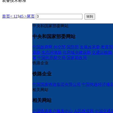
装备技术标准
首页
<
1
2
3
4
5
>
尾页
中央和国家部委网站
中央和国家部委网站
中国政府网
外交部
国防部
发展改革委
教育部
源部
生态环境部
住房城乡建设部
交通运输部
署
中国民用航空局
国家邮政局
铁路企业
铁路企业
中国国家铁路集团有限公司
中国铁路经济规
相关网站
相关网站
中国铁路客户服务中心
人民铁道网
中国交通