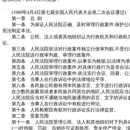
(1989年4月4日第七届全国人民代表大会第二次会议通过)
第一章 总 则
第一条 为保证人民法院正确、及时审理行政案件,保护公民
宪法制定本法。
第二条 公民、法人或者其他组织认为行政机关和行政机关
讼。
第三条 人民法院依法对行政案件独立行使审判权,不受行
人民法院设行政审判庭、审理行政案件。
第四条 人民法院审理行政案件,以事实为根据,以法律为准
第五条 人民法院审理行政案件,对具体行政行为是否合法
第六条 人民法院审理行政案件,依法实行合议、回避、公
第七条 当事人在行政诉讼中的法律地位平等。
第八条 各民族公民都有用本民族语言、文字进行行政诉
在少数民族聚居或者多民族共同居住的地区,人民法院应当
人民法院应当对不通晓当地民族通用的语言、文字的诉讼
第九条 当事人在行政诉讼中有权进行辩论。
第十条 人民检察院有权对行政诉讼实行法律监督。
第二章 受案范围
第十一条 人民法院受理公民、法人和其他组织对下列具体
(一)对拘留、罚款、吊销许可证和执照、责令停产停业、没