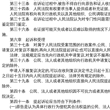
第三十三条 在诉讼过程中,被告不得自行向原告和证人收
第三十四条 人民法院有权要求当事人提供或者补充证据
人民法院有权向有关行政机关以及其他组织、公民调取证
第三十五条 在诉讼过程中,人民法院认为对专门性问题需要
鉴定部门鉴定。
第三十六条 在证据可能灭失或者以后难以取得的情况下,诉
施。
第六章 起诉和受理
第三十七条 对属于人民法院受案范围的行政案件,公民、
请复议,对复议不服的,再向人民法院提起诉讼;也可以直接向人
法律、法规规定应当先向行政机关申请复议,对复议不服再向
第三十八条 公民、法人或者其他组织向行政机关申请复议
定的除外。
申请人不服复议决定的,可以在收到复议决定书之日起十五日
之日起十五日内向人民法院提起诉讼。法律另有规定的除外。
第三十九条 公民、法人或者其他组织直接向人民法院提起
除外。
第四十条 公民、法人或者其他组织因不可抗力或者其他特殊
院决定。
第四十一条 提起诉讼应当符合下列条件:
(一)原告是认为具体行政行为侵犯其合法权益的公民、法人