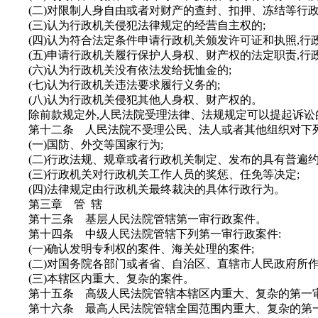
(二)对限制人身自由或者对财产的查封、扣押、冻结等行政
(三)认为行政机关侵犯法律规定的经营自主权的;
(四)认为符合法定条件申请行政机关颁发许可证和执照,行政
(五)申请行政机关履行保护人身权、财产权的法定职责,行政
(六)认为行政机关没有依法发给抚恤金的;
(七)认为行政机关违法要求履行义务的;
(八)认为行政机关侵犯其他人身权、财产权的。
除前款规定外,人民法院受理法律、法规规定可以提起诉讼
第十二条 人民法院不受理公民、法人或者其他组织对下列
(一)国防、外交等国家行为;
(二)行政法规、规章或者行政机关制定、发布的具有普遍约
(三)行政机关对行政机关工作人员的奖惩、任免等决定;
(四)法律规定由行政机关最终裁决的具体行政行为。
第三章 管 辖
第十三条 基层人民法院管辖第一审行政案件。
第十四条 中级人民法院管辖下列第一审行政案件:
(一)确认发明专利权的案件、海关处理的案件;
(二)对国务院各部门或者省、自治区、直辖市人民政府所作
(三)本辖区内重大、复杂的案件。
第十五条 高级人民法院管辖本辖区内重大、复杂的第一
第十六条 最高人民法院管辖全国范围内重大、复杂的第