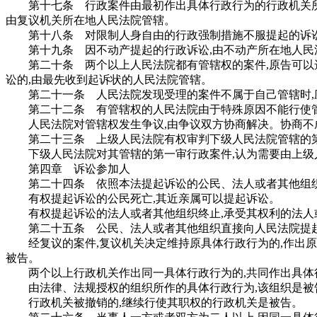
第十七条 行政案件由最初作出具体行政行为的行政机关所在
由复议机关所在地人民法院管辖。
第十八条 对限制人身自由的行政强制措施不服提起的诉讼
第十九条 因不动产提起的行政诉讼,由不动产所在地人民
第二十条 两个以上人民法院都有管辖权的案件,原告可以
讼的,由最先收到起诉状的人民法院管辖。
第二十一条 人民法院发现受理的案件不属于自己管辖时,
第二十二条 有管辖权的人民法院由于特殊原因不能行使管
人民法院对管辖权发生争议,由争议双方协商解决。协商不成
第二十三条 上级人民法院有权审判下级人民法院管辖的第
下级人民法院对其管辖的第一审行政案件,认为需要由上级人
第四章 诉讼参加人
第二十四条 依照本法提起诉讼的公民、法人或者其他组
有权提起诉讼的公民死亡,其近亲属可以提起诉讼。
有权提起诉讼的法人或者其他组织终止,承受其权利的法人
第二十五条 公民、法人或者其他组织直接向人民法院提起
经复议的案件,复议机关决定维持原具体行政行为的,作出原
被告。
两个以上行政机关作出同一具体行政行为的,共同作出具体
由法律、法规授权的组织所作的具体行政行为,该组织是被告
行政机关被撤销的,继续行使其职权的行政机关是被告。