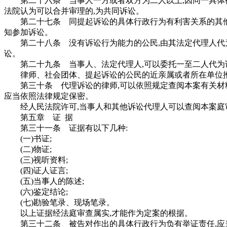
第二十六条 当事人一方或者双方为二人以上,因同一具体行
法院认为可以合并审理的,为共同诉讼。
第二十七条 同提起诉讼的具体行政行为有利害关系的其他公
知参加诉讼。
第二十八条 没有诉讼行为能力的公民,由其法定代理人代为
讼。
第二十九条 当事人、法定代理人,可以委托一至二人代为
律师、社会团体、提起诉讼的公民的近亲属或者所在单位推荐
第三十条 代理诉讼的律师,可以依照规定查阅本案有关材料
应当依照法律规定保密。
经人民法院许可,当事人和其他诉讼代理人可以查阅本案庭审
第五章 证 据
第三十一条 证据有以下几种:
(一)书证;
(二)物证;
(三)视听资料;
(四)证人证言;
(五)当事人的陈述;
(六)鉴定结论;
(七)勘验笔录、现场笔录。
以上证据经法庭审查属实,才能作为定案的根据。
第三十二条 被告对作出的具体行政行为负有举证责任,应