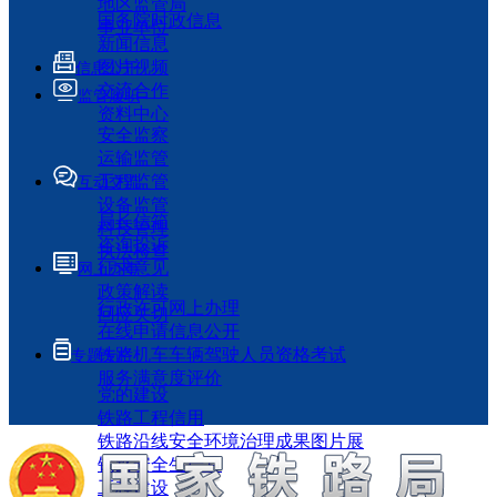
地区监管局
国务院时政信息
事业单位
新闻信息
图片视频
信息公开
交流合作
监管履职
资料中心
安全监察
运输监管
工程监管
互动交流
设备监管
局长信箱
科技管理
咨询投诉
执法检查
征求意见
网上办事
政策解读
行政许可网上办理
回应关切
在线申请信息公开
铁路机车车辆驾驶人员资格考试
专题专栏
服务满意度评价
党的建设
铁路工程信用
铁路沿线安全环境治理成果图片展
铁路安全生产月
工程建设