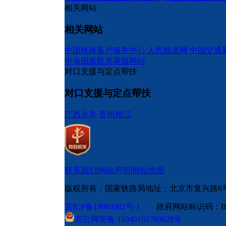
相关网站
相关网站
中国铁路客户服务中心
人民铁道网
中国交通
中央国家机关举报网站
对口支援与定点帮扶
对口支援与定点帮扶
江西永丰
贵州榕江
联系我们
|
网站声明
|
网站地图
版权所有：国家铁路局
地址：北京市复兴路6
京ICP备19004382号-1
政府网站标识码：BM
京公网安备 11040102700028号