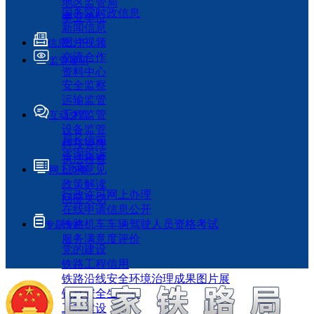
地区监管局
国务院时政信息
事业单位
新闻信息
图片视频
信息公开
交流合作
监管履职
资料中心
安全监察
运输监管
工程监管
互动交流
设备监管
局长信箱
科技管理
咨询投诉
执法检查
征求意见
网上办事
政策解读
行政许可网上办理
回应关切
在线申请信息公开
铁路机车车辆驾驶人员资格考试
专题专栏
服务满意度评价
党的建设
铁路工程信用
铁路沿线安全环境治理成果图片展
铁路安全生产月
工程建设