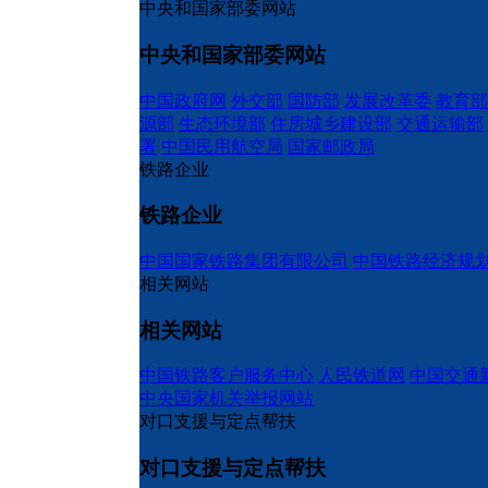
中央和国家部委网站
中央和国家部委网站
中国政府网
外交部
国防部
发展改革委
教育部
源部
生态环境部
住房城乡建设部
交通运输部
署
中国民用航空局
国家邮政局
铁路企业
铁路企业
中国国家铁路集团有限公司
中国铁路经济规
相关网站
相关网站
中国铁路客户服务中心
人民铁道网
中国交通
中央国家机关举报网站
对口支援与定点帮扶
对口支援与定点帮扶