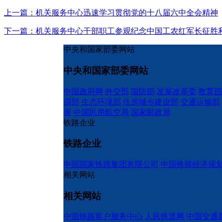
上一篇：机关服务中心迅速学习贯彻党的十八届六中全会精神
下一篇：机关服务中心干部职工参观纪念中国工农红军长征胜利
中央和国家部委网站
中央和国家部委网站
中国政府网
外交部
国防部
发展改革委
教育部
源部
生态环境部
住房城乡建设部
交通运输部
署
中国民用航空局
国家邮政局
铁路企业
铁路企业
中国国家铁路集团有限公司
中国铁路经济规
相关网站
相关网站
中国铁路客户服务中心
人民铁道网
中国交通