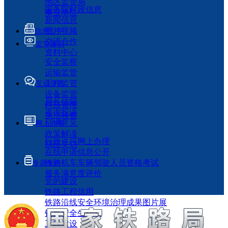
地区监管局
国务院时政信息
事业单位
新闻信息
图片视频
信息公开
交流合作
监管履职
资料中心
安全监察
运输监管
工程监管
互动交流
设备监管
局长信箱
科技管理
咨询投诉
执法检查
征求意见
网上办事
政策解读
行政许可网上办理
回应关切
在线申请信息公开
铁路机车车辆驾驶人员资格考试
专题专栏
服务满意度评价
党的建设
铁路工程信用
铁路沿线安全环境治理成果图片展
铁路安全生产月
工程建设