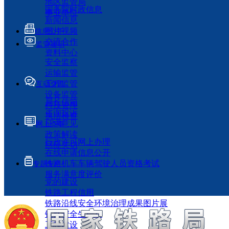
地区监管局
国务院时政信息
事业单位
新闻信息
图片视频
信息公开
交流合作
监管履职
资料中心
安全监察
运输监管
工程监管
互动交流
设备监管
局长信箱
科技管理
咨询投诉
执法检查
征求意见
网上办事
政策解读
行政许可网上办理
回应关切
在线申请信息公开
铁路机车车辆驾驶人员资格考试
专题专栏
服务满意度评价
党的建设
铁路工程信用
铁路沿线安全环境治理成果图片展
铁路安全生产月
工程建设