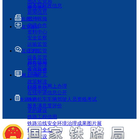
地区监管局
国务院时政信息
事业单位
新闻信息
图片视频
信息公开
交流合作
监管履职
资料中心
安全监察
运输监管
工程监管
互动交流
设备监管
局长信箱
科技管理
咨询投诉
执法检查
征求意见
网上办事
政策解读
行政许可网上办理
回应关切
在线申请信息公开
铁路机车车辆驾驶人员资格考试
专题专栏
服务满意度评价
党的建设
铁路工程信用
铁路沿线安全环境治理成果图片展
铁路安全生产月
工程建设