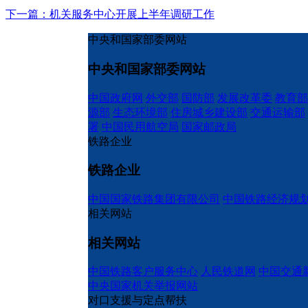
下一篇：机关服务中心开展上半年调研工作
中央和国家部委网站
中央和国家部委网站
中国政府网
外交部
国防部
发展改革委
教育部
源部
生态环境部
住房城乡建设部
交通运输部
署
中国民用航空局
国家邮政局
铁路企业
铁路企业
中国国家铁路集团有限公司
中国铁路经济规
相关网站
相关网站
中国铁路客户服务中心
人民铁道网
中国交通
中央国家机关举报网站
对口支援与定点帮扶