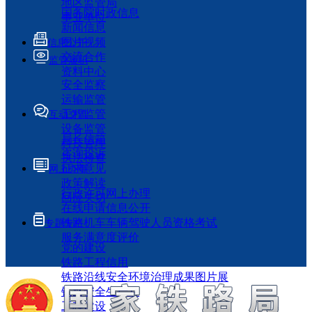
地区监管局
国务院时政信息
事业单位
新闻信息
图片视频
信息公开
交流合作
监管履职
资料中心
安全监察
运输监管
工程监管
互动交流
设备监管
局长信箱
科技管理
咨询投诉
执法检查
征求意见
网上办事
政策解读
行政许可网上办理
回应关切
在线申请信息公开
铁路机车车辆驾驶人员资格考试
专题专栏
服务满意度评价
党的建设
铁路工程信用
铁路沿线安全环境治理成果图片展
铁路安全生产月
工程建设