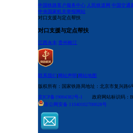
中国铁路客户服务中心
人民铁道网
中国交通
中央国家机关举报网站
对口支援与定点帮扶
对口支援与定点帮扶
江西永丰
贵州榕江
联系我们
|
网站声明
|
网站地图
版权所有：国家铁路局
地址：北京市复兴路6
京ICP备19004382号-1
政府网站标识码：BM
京公网安备 11040102700028号