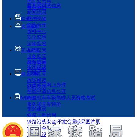
地区监管局
国务院时政信息
事业单位
新闻信息
图片视频
信息公开
交流合作
监管履职
资料中心
安全监察
运输监管
工程监管
互动交流
设备监管
局长信箱
科技管理
咨询投诉
执法检查
征求意见
网上办事
政策解读
行政许可网上办理
回应关切
在线申请信息公开
铁路机车车辆驾驶人员资格考试
专题专栏
服务满意度评价
党的建设
铁路工程信用
铁路沿线安全环境治理成果图片展
铁路安全生产月
工程建设