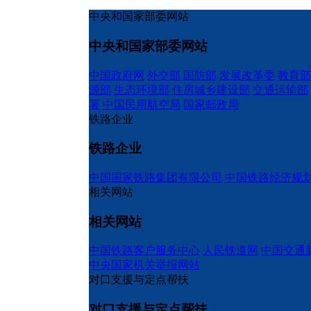
中央和国家部委网站
中央和国家部委网站
中国政府网
外交部
国防部
发展改革委
教育部
源部
生态环境部
住房城乡建设部
交通运输部
署
中国民用航空局
国家邮政局
铁路企业
铁路企业
中国国家铁路集团有限公司
中国铁路经济规
相关网站
相关网站
中国铁路客户服务中心
人民铁道网
中国交通
中央国家机关举报网站
对口支援与定点帮扶
对口支援与定点帮扶