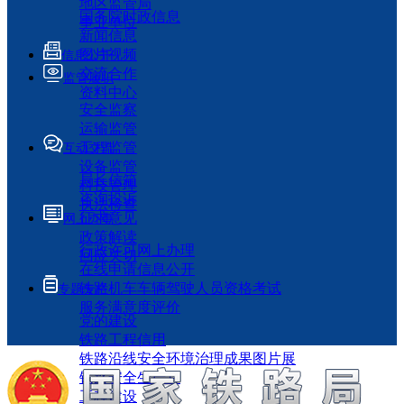
地区监管局
国务院时政信息
事业单位
新闻信息
图片视频
信息公开
交流合作
监管履职
资料中心
安全监察
运输监管
工程监管
互动交流
设备监管
局长信箱
科技管理
咨询投诉
执法检查
征求意见
网上办事
政策解读
行政许可网上办理
回应关切
在线申请信息公开
铁路机车车辆驾驶人员资格考试
专题专栏
服务满意度评价
党的建设
铁路工程信用
铁路沿线安全环境治理成果图片展
铁路安全生产月
工程建设