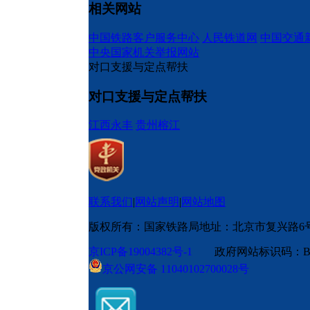
相关网站
中国铁路客户服务中心
人民铁道网
中国交通
中央国家机关举报网站
对口支援与定点帮扶
对口支援与定点帮扶
江西永丰
贵州榕江
联系我们
|
网站声明
|
网站地图
版权所有：国家铁路局
地址：北京市复兴路6
京ICP备19004382号-1
政府网站标识码：BM
京公网安备 11040102700028号