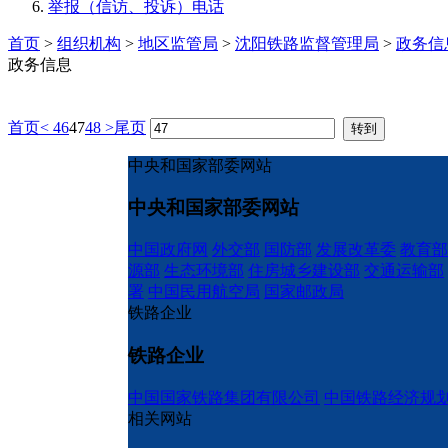
举报（信访、投诉）电话
首页
>
组织机构
>
地区监管局
>
沈阳铁路监督管理局
>
政务信
政务信息
首页
<
46
47
48
>
尾页
中央和国家部委网站
中央和国家部委网站
中国政府网
外交部
国防部
发展改革委
教育部
源部
生态环境部
住房城乡建设部
交通运输部
署
中国民用航空局
国家邮政局
铁路企业
铁路企业
中国国家铁路集团有限公司
中国铁路经济规
相关网站