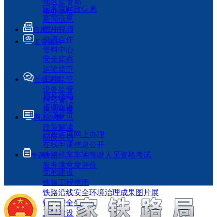
地区监管局
国务院时政信息
事业单位
新闻信息
图片视频
信息公开
交流合作
监管履职
资料中心
安全监察
运输监管
工程监管
互动交流
设备监管
局长信箱
科技管理
咨询投诉
执法检查
征求意见
网上办事
政策解读
行政许可网上办理
回应关切
在线申请信息公开
铁路机车车辆驾驶人员资格考试
专题专栏
服务满意度评价
党的建设
铁路工程信用
铁路沿线安全环境治理成果图片展
铁路安全生产月
工程建设