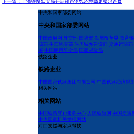
下一篇：上海铁路监管局开展铁路沿线环境隐患整治督查
中央和国家部委网站
中央和国家部委网站
中国政府网
外交部
国防部
发展改革委
教育部
源部
生态环境部
住房城乡建设部
交通运输部
署
中国民用航空局
国家邮政局
铁路企业
铁路企业
中国国家铁路集团有限公司
中国铁路经济规
相关网站
相关网站
中国铁路客户服务中心
人民铁道网
中国交通
中央国家机关举报网站
对口支援与定点帮扶