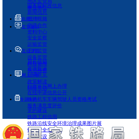
地区监管局
国务院时政信息
事业单位
新闻信息
图片视频
信息公开
交流合作
监管履职
资料中心
安全监察
运输监管
工程监管
互动交流
设备监管
局长信箱
科技管理
咨询投诉
执法检查
征求意见
网上办事
政策解读
行政许可网上办理
回应关切
在线申请信息公开
铁路机车车辆驾驶人员资格考试
专题专栏
服务满意度评价
党的建设
铁路工程信用
铁路沿线安全环境治理成果图片展
铁路安全生产月
工程建设