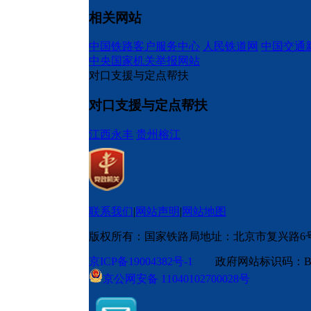
相关网站
中国铁路客户服务中心
人民铁道网
中国交通
中央国家机关举报网站
对口支援与定点帮扶
对口支援与定点帮扶
江西永丰
贵州榕江
联系我们
|
网站声明
|
网站地图
版权所有：国家铁路局
地址：北京市复兴路6
京ICP备19004382号-1
政府网站标识码：BM
京公网安备 11040102700028号