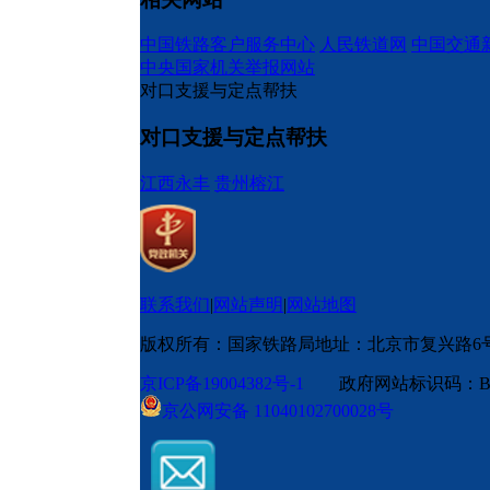
中国铁路客户服务中心
人民铁道网
中国交通
中央国家机关举报网站
对口支援与定点帮扶
对口支援与定点帮扶
江西永丰
贵州榕江
联系我们
|
网站声明
|
网站地图
版权所有：国家铁路局
地址：北京市复兴路6
京ICP备19004382号-1
政府网站标识码：BM
京公网安备 11040102700028号