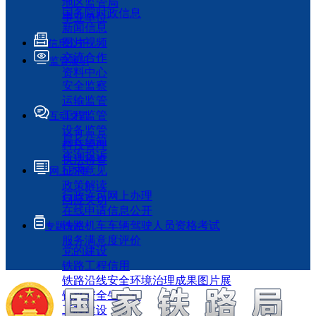
地区监管局
国务院时政信息
事业单位
新闻信息
图片视频
信息公开
交流合作
监管履职
资料中心
安全监察
运输监管
工程监管
互动交流
设备监管
局长信箱
科技管理
咨询投诉
执法检查
征求意见
网上办事
政策解读
行政许可网上办理
回应关切
在线申请信息公开
铁路机车车辆驾驶人员资格考试
专题专栏
服务满意度评价
党的建设
铁路工程信用
铁路沿线安全环境治理成果图片展
铁路安全生产月
工程建设