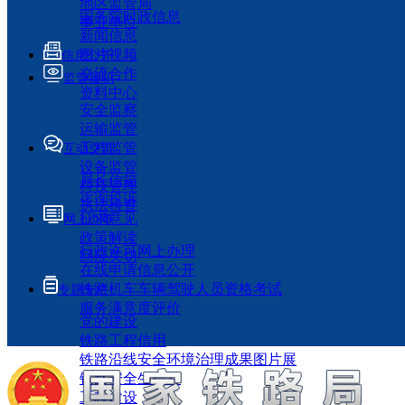
地区监管局
国务院时政信息
事业单位
新闻信息
图片视频
信息公开
交流合作
监管履职
资料中心
安全监察
运输监管
工程监管
互动交流
设备监管
局长信箱
科技管理
咨询投诉
执法检查
征求意见
网上办事
政策解读
行政许可网上办理
回应关切
在线申请信息公开
铁路机车车辆驾驶人员资格考试
专题专栏
服务满意度评价
党的建设
铁路工程信用
铁路沿线安全环境治理成果图片展
铁路安全生产月
工程建设