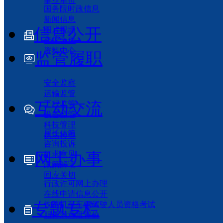
事业单位
国务院时政信息
新闻信息
信息公开
图片视频
交流合作
资料中心
监管履职
安全监察
运输监管
互动交流
工程监管
设备监管
科技管理
局长信箱
执法检查
咨询投诉
网上办事
征求意见
政策解读
回应关切
行政许可网上办理
在线申请信息公开
专题专栏
铁路机车车辆驾驶人员资格考试
服务满意度评价