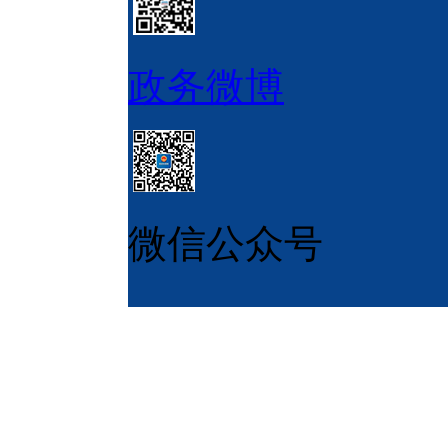
政务微博
微信公众号