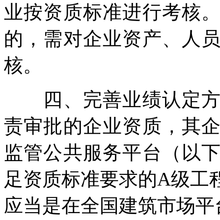
业按资质标准进行考核
的，需对企业资产、人
核。
四、完善业绩认定方式
责审批的企业资质，其
监管公共服务平台（以
足资质标准要求的A级工
应当是在全国建筑市场平