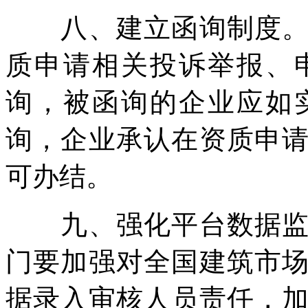
八、建立函询制度。住
质申请相关投诉举报、
询，被函询的企业应如
询，企业承认在资质申
可办结。
九、强化平台数据监管
门要加强对全国建筑市
据录入审核人员责任，