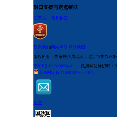
对口支援与定点帮扶
江西永丰
贵州榕江
联系我们
|
网站声明
|
网站地图
版权所有：国家铁路局
地址：北京市复兴路6
京ICP备19004382号-1
政府网站标识码：BM
京公网安备 11040102700028号
邮箱