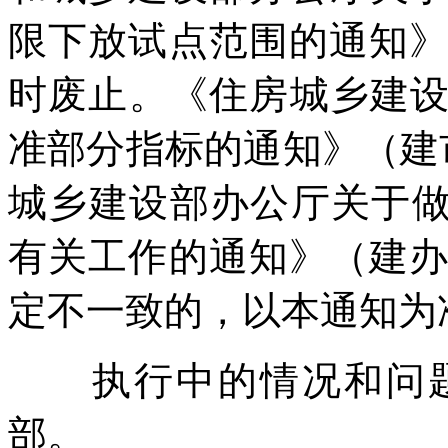
限下放试点范围的通知》（
时废止。《住房城乡建
准部分指标的通知》（建市
城乡建设部办公厅关于做
有关工作的通知》（建办市
定不一致的，以本通知为
执行中的情况和问题
部。