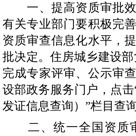
一、提高资质审批效率
有关专业部门要积极完
资质审查信息化水平，
批决定。住房城乡建设部
完成专家评审、公示审
设部政务服务门户，点击
发证信息查询）”栏目查
二、统一全国资质审