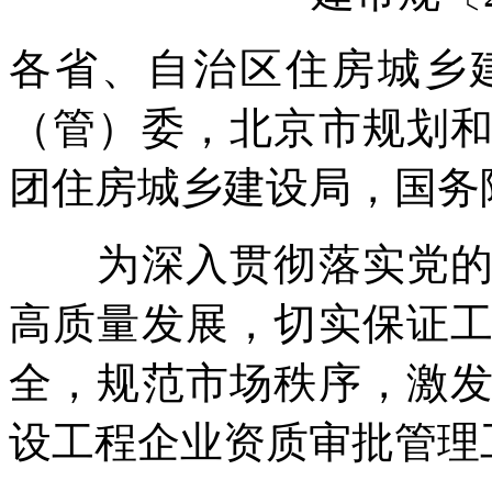
各省、自治区住房城乡
（管）委，北京市规划
团住房城乡建设局，国务
为深入贯彻落实党的二
高质量发展，切实保证
全，规范市场秩序，激
设工程企业资质审批管理