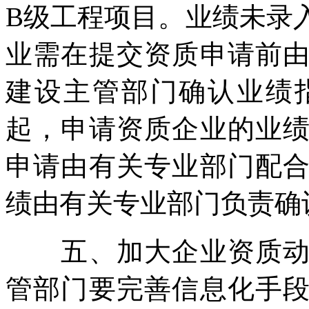
B级工程项目。业绩未录
业需在提交资质申请前
建设主管部门确认业绩指
起，申请资质企业的业
申请由有关专业部门配
绩由有关专业部门负责确
五、加大企业资质动态
管部门要完善信息化手