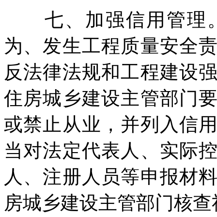
七、加强信用管理。
为、发生工程质量安全
反法律法规和工程建设
住房城乡建设主管部门
或禁止从业，并列入信
当对法定代表人、实际
人、注册人员等申报材
房城乡建设主管部门核查