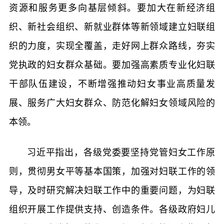
资源和服务更多向基层倾斜。要加大在新经济组
织、新社会组织、新就业群体等新领域建立妇联组
织的力度，实现全覆盖，走好网上群众路线，夯实
党执政的妇女群众基础。要加强高素质专业化妇联
干部队伍建设，不断增强推动妇女事业高质量发
展、服务广大妇女群众、防范化解妇女领域风险的
本领。
习近平指出，各级党委要坚持党管妇女工作原
则，贯彻男女平等基本国策，加强对妇联工作的领
导，及时研究解决妇联工作中的重要问题，为妇联
组织开展工作提供支持、创造条件。各级政府妇儿