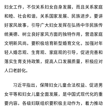
妇女工作，不仅关系妇女自身发展，而且关系家庭
和睦、社会和谐，关系国家发展、民族进步。要讲
好家风故事，引导广大妇女发挥在弘扬中华民族传
统美德、树立良好家风方面的独特作用，营造家庭
文明新风尚。要积极培育新型婚育文化，加强对年
轻人婚恋观、生育观、家庭观的引导，促进完善和
落实生育支持政策，提高人口发展质量，积极应对
人口老龄化。
习近平指出，保障妇女儿童合法权益、促进男
女平等和妇女儿童全面发展，是中国式现代化的重
要内容。各级妇联组织要积极主动作为，着力推动