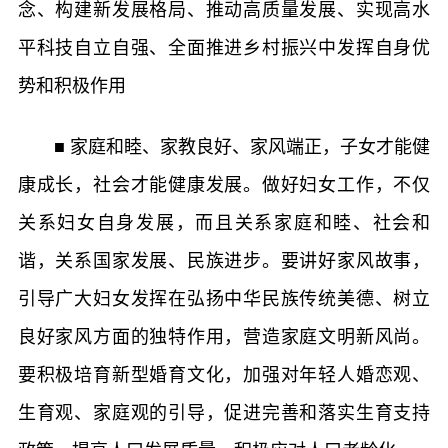
念、构建新发展格局、推动高质量发展、实现高水
平科技自立自强、全面推进乡村振兴中发挥自身优
势和积极作用
■ 家庭和睦、家教良好、家风端正，子女才能健
康成长，社会才能健康发展。做好妇女工作，不仅
关系妇女自身发展，而且关系家庭和睦、社会和
谐，关系国家发展、民族进步。要讲好家风故事，
引导广大妇女发挥在弘扬中华民族传统美德、树立
良好家风方面的独特作用，营造家庭文明新风尚。
要积极培育新型婚育文化，加强对年轻人婚恋观、
生育观、家庭观的引导，促进完善和落实生育支持