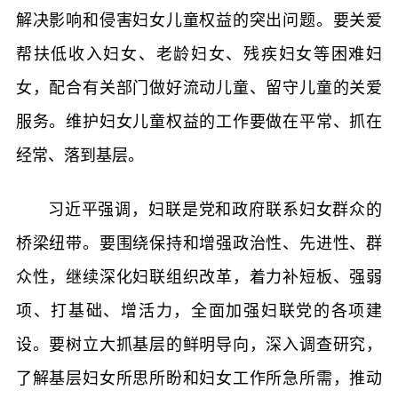
解决影响和侵害妇女儿童权益的突出问题。要关爱
帮扶低收入妇女、老龄妇女、残疾妇女等困难妇
女，配合有关部门做好流动儿童、留守儿童的关爱
服务。维护妇女儿童权益的工作要做在平常、抓在
经常、落到基层。
习近平强调，妇联是党和政府联系妇女群众的
桥梁纽带。要围绕保持和增强政治性、先进性、群
众性，继续深化妇联组织改革，着力补短板、强弱
项、打基础、增活力，全面加强妇联党的各项建
设。要树立大抓基层的鲜明导向，深入调查研究，
了解基层妇女所思所盼和妇女工作所急所需，推动