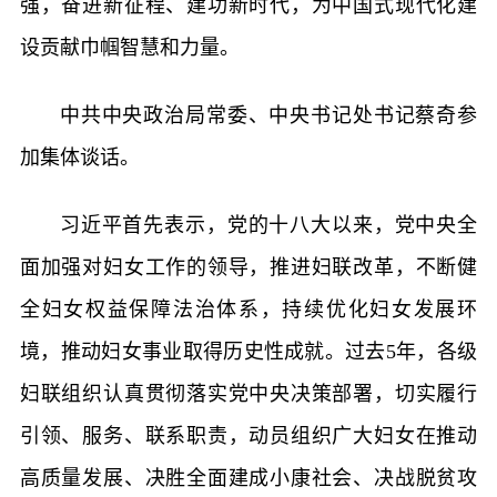
强，奋进新征程、建功新时代，为中国式现代化建
设贡献巾帼智慧和力量。
中共中央政治局常委、中央书记处书记蔡奇参
加集体谈话。
习近平首先表示，党的十八大以来，党中央全
面加强对妇女工作的领导，推进妇联改革，不断健
全妇女权益保障法治体系，持续优化妇女发展环
境，推动妇女事业取得历史性成就。过去5年，各级
妇联组织认真贯彻落实党中央决策部署，切实履行
引领、服务、联系职责，动员组织广大妇女在推动
高质量发展、决胜全面建成小康社会、决战脱贫攻