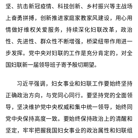
坚、抗击新冠疫情、科技创新、乡村振兴等主战场
上奋勇拼搏，创新推进家庭家教家风建设，用心用
情做好维权关爱服务，持续深化妇联改革，政治
性、先进性、群众性不断增强，桥梁纽带作用进一
步发挥。党中央对妇联的工作是充分肯定的，对全
国妇联新一届领导班子寄予殷切期望。
习近平强调，妇女事业和妇联工作要始终坚持
正确政治方向，与党同心同行。要坚持党的全面领
导，坚决维护党中央权威和集中统一领导，始终同
党中央保持高度一致。要始终保持政治上的清醒和
坚定，牢牢把握我国妇女事业的政治属性和妇联组