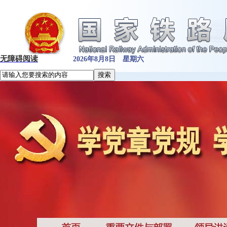
无障碍阅读
2026年8月8日 星期六