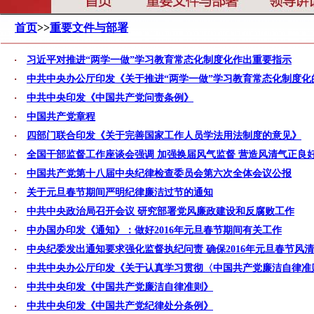
首页
>>
重要文件与部署
·
习近平对推进“两学一做”学习教育常态化制度化作出重要指示
·
中共中央办公厅印发《关于推进“两学一做”学习教育常态化制度化
·
中共中央印发《中国共产党问责条例》
·
中国共产党章程
·
四部门联合印发《关于完善国家工作人员学法用法制度的意见》
·
全国干部监督工作座谈会强调 加强换届风气监督 营造风清气正良
·
中国共产党第十八届中央纪律检查委员会第六次全体会议公报
·
关于元旦春节期间严明纪律廉洁过节的通知
·
中共中央政治局召开会议 研究部署党风廉政建设和反腐败工作
·
中办国办印发《通知》：做好2016年元旦春节期间有关工作
·
中央纪委发出通知要求强化监督执纪问责 确保2016年元旦春节风
·
中共中央办公厅印发《关于认真学习贯彻〈中国共产党廉洁自律准
·
中共中央印发《中国共产党廉洁自律准则》
·
中共中央印发《中国共产党纪律处分条例》