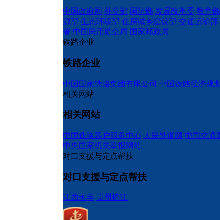
中国政府网
外交部
国防部
发展改革委
教育部
源部
生态环境部
住房城乡建设部
交通运输部
署
中国民用航空局
国家邮政局
铁路企业
铁路企业
中国国家铁路集团有限公司
中国铁路经济规
相关网站
相关网站
中国铁路客户服务中心
人民铁道网
中国交通
中央国家机关举报网站
对口支援与定点帮扶
对口支援与定点帮扶
江西永丰
贵州榕江