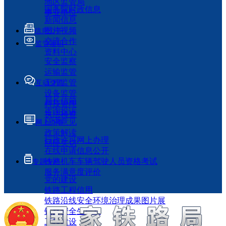
地区监管局
国务院时政信息
事业单位
新闻信息
图片视频
信息公开
交流合作
监管履职
资料中心
安全监察
运输监管
工程监管
互动交流
设备监管
局长信箱
科技管理
咨询投诉
执法检查
征求意见
网上办事
政策解读
行政许可网上办理
回应关切
在线申请信息公开
铁路机车车辆驾驶人员资格考试
专题专栏
服务满意度评价
党的建设
铁路工程信用
铁路沿线安全环境治理成果图片展
铁路安全生产月
工程建设