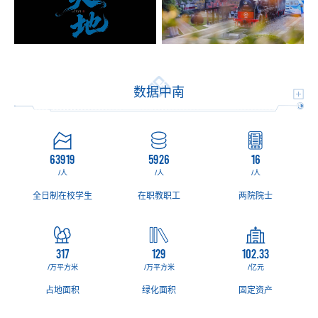
数据中南
63919
5926
16
/人
/人
/人
台
全日制在校学生
在职教职工
两院院士
317
129
102.33
/万平方米
/万平方米
/亿元
地
占地面积
绿化面积
固定资产