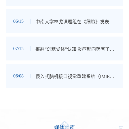
06/15
中南大学林戈课题组在《细胞》发表人类胚胎发育原创研究成果
07/15
推翻“沉默受体”认知 炎症靶向药有了新方向
06/08
侵入式脑机接口视觉重建系统（IMIE智能视网膜）临床试验在湘雅医院取得重大突破
媒体中南