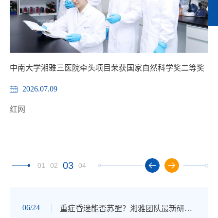
发
中南大学湘雅三医院牵头项目荣获国家自然科学奖二等奖
2026.07.09
红网
中
03
01
02
04
06/24
重症昏迷能否苏醒？湘雅团队最新研究：3天可预测苏醒概率