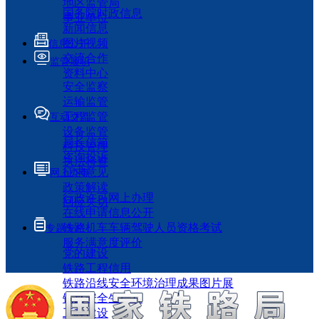
地区监管局
国务院时政信息
事业单位
新闻信息
图片视频
信息公开
交流合作
监管履职
资料中心
安全监察
运输监管
工程监管
互动交流
设备监管
局长信箱
科技管理
咨询投诉
执法检查
征求意见
网上办事
政策解读
行政许可网上办理
回应关切
在线申请信息公开
铁路机车车辆驾驶人员资格考试
专题专栏
服务满意度评价
党的建设
铁路工程信用
铁路沿线安全环境治理成果图片展
铁路安全生产月
工程建设