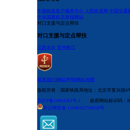
中国铁路客户服务中心
人民铁道网
中国交通
中央国家机关举报网站
对口支援与定点帮扶
对口支援与定点帮扶
江西永丰
贵州榕江
联系我们
|
网站声明
|
网站地图
版权所有：国家铁路局
地址：北京市复兴路6
京ICP备19004382号-1
政府网站标识码：BM
京公网安备 11040102700028号