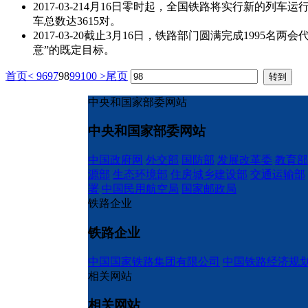
2017-03-21
4月16日零时起，全国铁路将实行新的列车运
车总数达3615对。
2017-03-20
截止3月16日，铁路部门圆满完成1995名
意”的既定目标。
首页
<
96
97
98
99
100
>
尾页
中央和国家部委网站
中央和国家部委网站
中国政府网
外交部
国防部
发展改革委
教育部
源部
生态环境部
住房城乡建设部
交通运输部
署
中国民用航空局
国家邮政局
铁路企业
铁路企业
中国国家铁路集团有限公司
中国铁路经济规
相关网站
相关网站