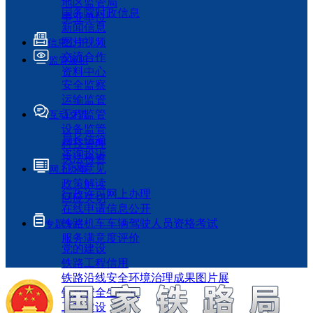
地区监管局
国务院时政信息
事业单位
新闻信息
图片视频
信息公开
交流合作
监管履职
资料中心
安全监察
运输监管
工程监管
互动交流
设备监管
局长信箱
科技管理
咨询投诉
执法检查
征求意见
网上办事
政策解读
行政许可网上办理
回应关切
在线申请信息公开
铁路机车车辆驾驶人员资格考试
专题专栏
服务满意度评价
党的建设
铁路工程信用
铁路沿线安全环境治理成果图片展
铁路安全生产月
工程建设