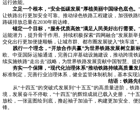
运行效能。
立足一个根本，“安全低碳发展”厚植美丽中国绿色底色。
让铁路出行更加安全可靠。推动绿色铁路工程建设，加强铁路
路碳排放总量在2030年前达峰。
锚定一个目标，“服务优质高效”满足人民美好出行需要。
运能潜力，提升骨干作用。持续积极探索“四网融合”发展新举
交化出行更加便捷顺畅，让城市群、都市圈发展驶入“快车道”
践行一个理念，“开放合作共赢”为世界铁路发展树立新
欧、中亚国际运输通道，完善口岸基础设施建设，推动跨境铁
续实施铁路“走出去”战略，为世界铁路发展贡献中国智慧、提
夯实一个保障，“现代化治理体系”推动铁路持续高质量发
标准制定，完善行业治理体系，健全监管体制机制，基本实现
结语：铁路先
从“十四五”的突破式发展到“十五五”的高质量进阶，铁
境，发展奋斗不停歇，“十四五”的辉煌成就已载入史册，“十
放松，一张蓝图绘到底，撸起袖子加油干，构建更加安全、便
锋。