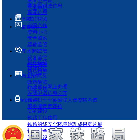
地区监管局
国务院时政信息
事业单位
新闻信息
图片视频
信息公开
交流合作
监管履职
资料中心
安全监察
运输监管
工程监管
互动交流
设备监管
局长信箱
科技管理
咨询投诉
执法检查
征求意见
网上办事
政策解读
行政许可网上办理
回应关切
在线申请信息公开
铁路机车车辆驾驶人员资格考试
专题专栏
服务满意度评价
党的建设
铁路工程信用
铁路沿线安全环境治理成果图片展
铁路安全生产月
工程建设