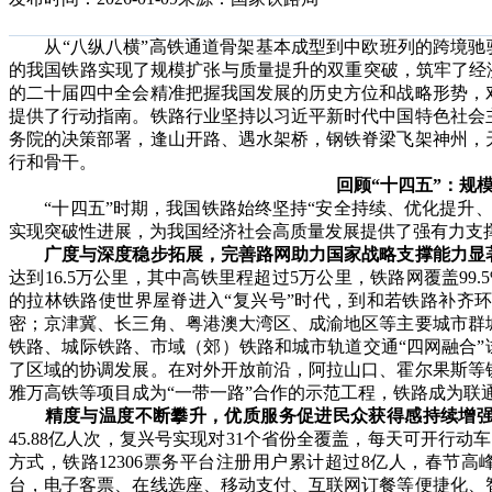
从“八纵八横”高铁通道骨架基本成型到中欧班列的跨境驰骋，
的我国铁路实现了规模扩张与质量提升的双重突破，筑牢了经济
的二十届四中全会精准把握我国发展的历史方位和战略形势，
提供了行动指南。铁路行业坚持以习近平新时代中国特色社会
务院的决策部署，逢山开路、遇水架桥，钢铁脊梁飞架神州，
行和骨干。
回顾“十四五”：规
“十四五”时期，我国铁路始终坚持“安全持续、优化提升、
实现突破性进展，为我国经济社会高质量发展提供了强有力支
广度与深度稳步拓展，完善路网助力国家战略支撑能力显
达到16.5万公里，其中高铁里程超过5万公里，铁路网覆盖99.
的拉林铁路使世界屋脊进入“复兴号”时代，到和若铁路补齐
密；京津冀、长三角、粤港澳大湾区、成渝地区等主要城市群
铁路、城际铁路、市域（郊）铁路和城市轨道交通“四网融合”
了区域的协调发展。在对外开放前沿，阿拉山口、霍尔果斯等
雅万高铁等项目成为“一带一路”合作的示范工程，铁路成为联
精度与温度不断攀升，优质服务促进民众获得感持续增
45.88亿人次，复兴号实现对31个省份全覆盖，每天可开行动
方式，铁路12306票务平台注册用户累计超过8亿人，春节
台，电子客票、在线选座、移动支付、互联网订餐等便捷化、