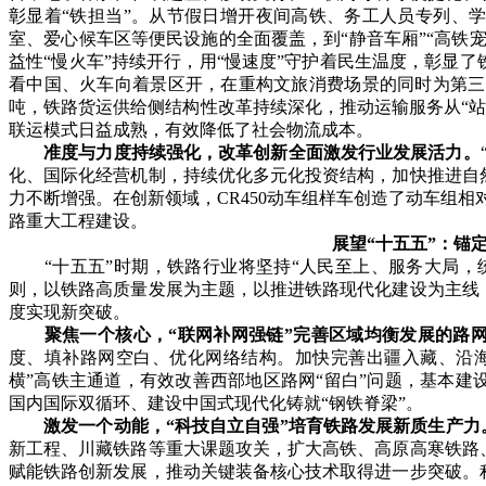
彰显着“铁担当”。从节假日增开夜间高铁、务工人员专列、
室、爱心候车区等便民设施的全面覆盖，到“静音车厢”“高铁
益性“慢火车”持续开行，用“慢速度”守护着民生温度，彰显
看中国、火车向着景区开，在重构文旅消费场景的同时为第三产业
吨，铁路货运供给侧结构性改革持续深化，推动运输服务从“站到站
联运模式日益成熟，有效降低了社会物流成本。
准度与力度持续强化，改革创新全面激发行业发展活力。
化、国际化经营机制，持续优化多元化投资结构，加快推进自
力不断增强。在创新领域，CR450动车组样车创造了动车组相
路重大工程建设。
展望“十五五”：锚
“十五五”时期，铁路行业将坚持“人民至上、服务大局，
则，以铁路高质量发展为主题，以推进铁路现代化建设为主线
度实现新突破。
聚焦一个核心，“联网补网强链”完善区域均衡发展的路
度、填补路网空白、优化网络结构。加快完善出疆入藏、沿
横”高铁主通道，有效改善西部地区路网“留白”问题，基本
国内国际双循环、建设中国式现代化铸就“钢铁脊梁”。
激发一个动能，“科技自立自强”培育铁路发展新质生产力
新工程、川藏铁路等重大课题攻关，扩大高铁、高原高寒铁路
赋能铁路创新发展，推动关键装备核心技术取得进一步突破。