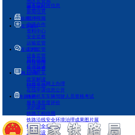
地区监管局
国务院时政信息
事业单位
新闻信息
图片视频
信息公开
交流合作
监管履职
资料中心
安全监察
运输监管
工程监管
互动交流
设备监管
局长信箱
科技管理
咨询投诉
执法检查
征求意见
网上办事
政策解读
行政许可网上办理
回应关切
在线申请信息公开
铁路机车车辆驾驶人员资格考试
专题专栏
服务满意度评价
党的建设
铁路工程信用
铁路沿线安全环境治理成果图片展
铁路安全生产月
工程建设