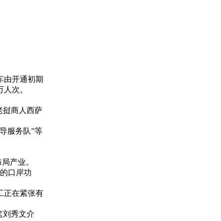
车由开通初期
万人次。
老挝商人西萨
导服务队”等
布局产业。
憨的口岸功
工正在紧张有
监刘秀文介