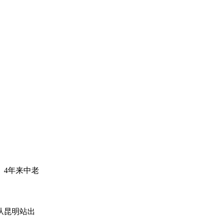
4年来中老
从昆明站出