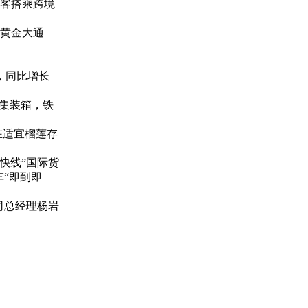
旅客搭乘跨境
的黄金大通
，同比增长
藏集装箱，铁
在适宜榴莲存
快线”国际货
“即到即
司总经理杨岩