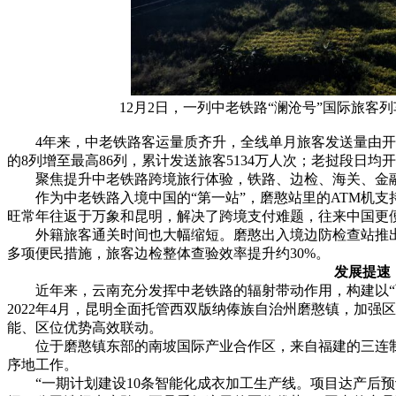
12月2日，一列中老铁路“澜沧号”国际旅
4年来，中老铁路客运量质齐升，全线单月旅客发送量由开通
的8列增至最高86列，累计发送旅客5134万人次；老挝段日均
聚焦提升中老铁路跨境旅行体验，铁路、边检、海关、金融
作为中老铁路入境中国的“第一站”，磨憨站里的ATM机支持
旺常年往返于万象和昆明，解决了跨境支付难题，往来中国更
外籍旅客通关时间也大幅缩短。磨憨出入境边防检查站推出旅
多项便民措施，旅客边检整体查验效率提升约30%。
发展提速
近年来，云南充分发挥中老铁路的辐射带动作用，构建以“两
2022年4月，昆明全面托管西双版纳傣族自治州磨憨镇，加
能、区位优势高效联动。
位于磨憨镇东部的南坡国际产业合作区，来自福建的三连制衣
序地工作。
“一期计划建设10条智能化成衣加工生产线。项目达产后预计