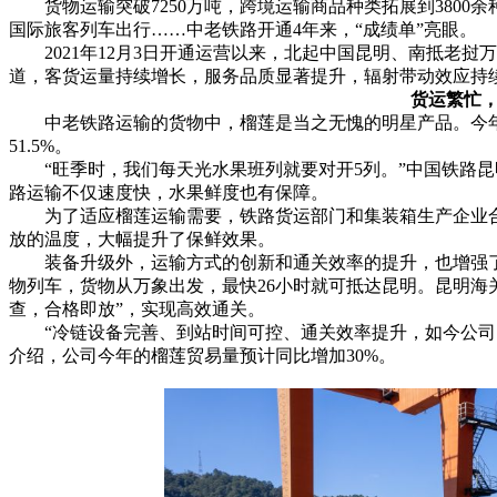
货物运输突破7250万吨，跨境运输商品种类拓展到3800余种
国际旅客列车出行……中老铁路开通4年来，“成绩单”亮眼。
2021年12月3日开通运营以来，北起中国昆明、南抵老挝
道，客货运量持续增长，服务品质显著提升，辐射带动效应持
货运繁忙
中老铁路运输的货物中，榴莲是当之无愧的明星产品。今年以
51.5%。
“旺季时，我们每天光水果班列就要对开5列。”中国铁路昆明
路运输不仅速度快，水果鲜度也有保障。
为了适应榴莲运输需要，铁路货运部门和集装箱生产企业合作
放的温度，大幅提升了保鲜效果。
装备升级外，运输方式的创新和通关效率的提升，也增强了物
物列车，货物从万象出发，最快26小时就可抵达昆明。昆明海
查，合格即放”，实现高效通关。
“冷链设备完善、到站时间可控、通关效率提升，如今公司的
介绍，公司今年的榴莲贸易量预计同比增加30%。