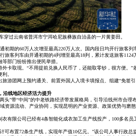
客列车穿过云南省普洱市宁洱哈尼族彝族自治县的一片黄姜田。
初期的60万人次增至最高220万人次。国内段日均开行旅客列
开行旅客列车由开通初期的4列增至最高18列，累计发送旅客1124
等部门纷纷推出便民举措。
外卡取现。“不用提前兑换人民币了，还能取零钞，很方便。”
便利。
游团网上预约通关、前置外国人入境卡填报点、组建“免签引
，沿线地区经济活力提升
头”带“中间”的中老铁路经济带发展格局，引导沿线州市合理
强区域资源流动、产业协同，实现昆明的产业资源、政策优势与磨
有限公司已经有4条智能化成衣加工生产线投产，100多名员
可布置72条生产线，实现年产值10亿元。”该公司人事行政总