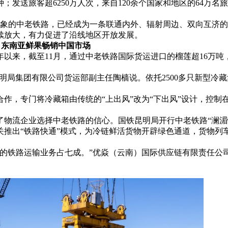
；发送旅客超6250万人次，来自120余个国家和地区的64万名
万象的中老铁路，已经成为一条联通内外、辐射周边、双向互济
续放大，有力促进了沿线地区开放发展。
，东南亚鲜果畅销中国市场
来，截至11月，通过中老铁路国际货运进口的榴莲超16万吨
局集团有限公司货运部副主任陶樯说。依托2500多只新型冷
，专门将冷藏箱由传统的“上出风”改为“下出风”设计，控制
流企业选择中老铁路的信心。国铁昆明局开行中老铁路“澜湄
关推出“铁路快通”模式，为冷链鲜活货物开辟绿色通道，货物列车
铁路运输业务占七成。”优焱（云南）国际供应链有限责任公