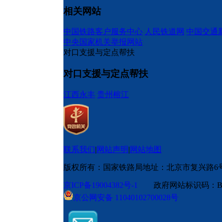
相关网站
中国铁路客户服务中心
人民铁道网
中国交通
中央国家机关举报网站
对口支援与定点帮扶
对口支援与定点帮扶
江西永丰
贵州榕江
联系我们
|
网站声明
|
网站地图
版权所有：国家铁路局
地址：北京市复兴路6
京ICP备19004382号-1
政府网站标识码：BM
京公网安备 11040102700028号