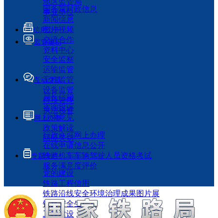
地区监管局
国务院时政信息
事业单位
新闻信息
图片视频
信息公开
交流合作
监管履职
资料中心
安全监察
运输监管
工程监管
互动交流
设备监管
局长信箱
科技管理
咨询投诉
执法检查
征求意见
网上办事
政策解读
行政许可网上办理
回应关切
在线申请信息公开
铁路机车车辆驾驶人员资格考试
专题专栏
服务满意度评价
党的建设
铁路工程信用
铁路沿线安全环境治理成果图片展
铁路安全生产月
工程建设