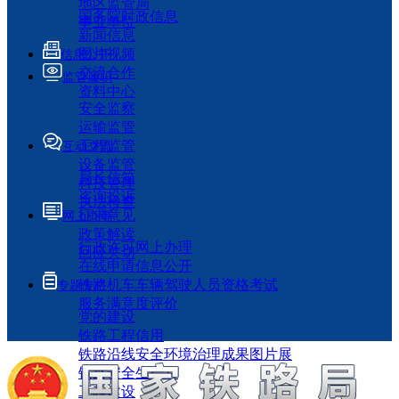
地区监管局
国务院时政信息
事业单位
新闻信息
图片视频
信息公开
交流合作
监管履职
资料中心
安全监察
运输监管
工程监管
互动交流
设备监管
局长信箱
科技管理
咨询投诉
执法检查
征求意见
网上办事
政策解读
行政许可网上办理
回应关切
在线申请信息公开
铁路机车车辆驾驶人员资格考试
专题专栏
服务满意度评价
党的建设
铁路工程信用
铁路沿线安全环境治理成果图片展
铁路安全生产月
工程建设