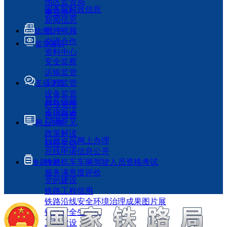
地区监管局
国务院时政信息
事业单位
新闻信息
图片视频
信息公开
交流合作
监管履职
资料中心
安全监察
运输监管
工程监管
互动交流
设备监管
局长信箱
科技管理
咨询投诉
执法检查
征求意见
网上办事
政策解读
行政许可网上办理
回应关切
在线申请信息公开
铁路机车车辆驾驶人员资格考试
专题专栏
服务满意度评价
党的建设
铁路工程信用
铁路沿线安全环境治理成果图片展
铁路安全生产月
工程建设