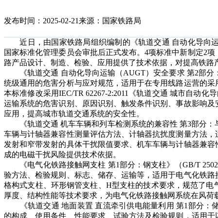
发布时间：2025-02-21
来源：国家铁路局
近日，由国家铁路局组织编制的《轨道交通 自动化导向运输
国家标准化管理委员会审批后正式发布。4项标准中新制定2项
路产品设计、制造、检验、应用提供了技术依据，对提高铁路
《轨道交通 自动化导向运输（AUGT）安全要求 第2部分：系统
统级通用的危害分析与应对规范，适用于在专用线路运营的采
本标准修改采用IEC/TR 62267-2:2011《轨道交通 城
运输系统的危害识别、原因识别、触发条件识别、事故影响及
应用，提高城市轨道交通系统的安全性。
《轨道交通 机车车辆和列车检测系统的兼容性 第3部分：与计轴器
车辆与计轴器兼容性测量评估方法、计轴器抗扰度测量方法，
发射和窄带发射的具体干扰限值要求、机车车辆与计轴器兼容
成的电磁干扰风险提供技术依据。
《电气化铁路接触网支柱 第1部分：钢支柱》（GB/T 250
验方法、检验规则、标志、储存、运输等，适用于电气化铁路
格构式支柱、环形钢管支柱、H型支柱的技术要求，规范了电
厚度、结构性能等技术要求，为电气化铁路接触网系统在风荷
《轨道交通 地面装置 直流牵引供电能量利用 第1部分：储存系统
的构成、使用条件、性能要求、试验方法及检验规则，适用于