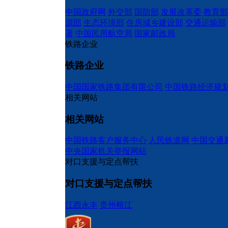
中国政府网
外交部
国防部
发展改革委
教育部
源部
生态环境部
住房城乡建设部
交通运输部
署
中国民用航空局
国家邮政局
铁路企业
铁路企业
中国国家铁路集团有限公司
中国铁路经济规
相关网站
相关网站
中国铁路客户服务中心
人民铁道网
中国交通
中央国家机关举报网站
对口支援与定点帮扶
对口支援与定点帮扶
江西永丰
贵州榕江