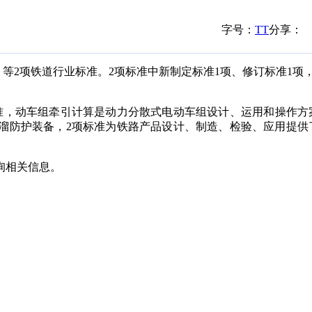
字号：
T
T
分享：
》
等
2
项铁道行业标准。
2项标准中新制定标准1项、修订标准1项
准
，
动车组
牵引计算
是
动力分散式电
动车组设计、
运用
和
操作方
溜防护
装备，
2
项标准
为
铁路
产品设计、制造、检验、应用提供
询相关信息
。