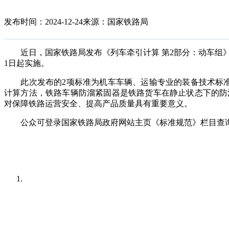
发布时间：2024-12-24
来源：国家铁路局
近日，国家铁路局发布
《
列车牵引计算 第2部分：动车组
1
日起实施。
此次发布的
2
项
标准为
机车车辆、运输专业
的
装备技术
标
计算方法，
铁路车辆
防溜
紧固器
是铁路
货车在静止状态下的防
对保障铁路运营安全、提高产品质量具有重要意义
。
公众
可登录国家铁路局政府网站主页
《标准
规范
》栏目
查