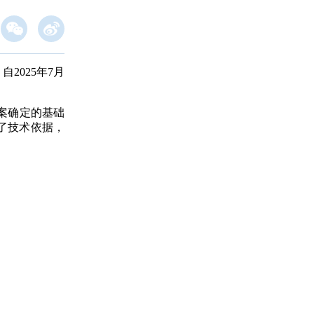
，
自2
02
5
年
7
月
案
确定的基础
了技术依据，