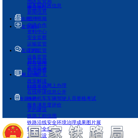
地区监管局
国务院时政信息
事业单位
新闻信息
图片视频
信息公开
交流合作
监管履职
资料中心
安全监察
运输监管
工程监管
互动交流
设备监管
局长信箱
科技管理
咨询投诉
执法检查
征求意见
网上办事
政策解读
行政许可网上办理
回应关切
在线申请信息公开
铁路机车车辆驾驶人员资格考试
专题专栏
服务满意度评价
党的建设
铁路工程信用
铁路沿线安全环境治理成果图片展
铁路安全生产月
工程建设