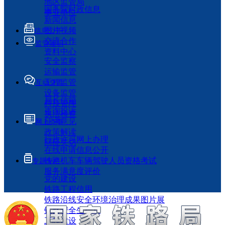
地区监管局
国务院时政信息
事业单位
新闻信息
图片视频
信息公开
交流合作
监管履职
资料中心
安全监察
运输监管
工程监管
互动交流
设备监管
局长信箱
科技管理
咨询投诉
执法检查
征求意见
网上办事
政策解读
行政许可网上办理
回应关切
在线申请信息公开
铁路机车车辆驾驶人员资格考试
专题专栏
服务满意度评价
党的建设
铁路工程信用
铁路沿线安全环境治理成果图片展
铁路安全生产月
工程建设