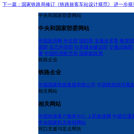
下一篇：国家铁路局修订《铁路旅客车站设计规范》 进一步规
中央和国家部委网站
中央和国家部委网站
中国政府网
外交部
国防部
发展改革委
教育部
源部
生态环境部
住房城乡建设部
交通运输部
署
中国民用航空局
国家邮政局
铁路企业
铁路企业
中国国家铁路集团有限公司
中国铁路经济规
相关网站
相关网站
中国铁路客户服务中心
人民铁道网
中国交通
中央国家机关举报网站
对口支援与定点帮扶