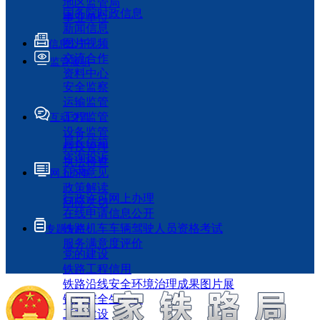
地区监管局
国务院时政信息
事业单位
新闻信息
图片视频
信息公开
交流合作
监管履职
资料中心
安全监察
运输监管
工程监管
互动交流
设备监管
局长信箱
科技管理
咨询投诉
执法检查
征求意见
网上办事
政策解读
行政许可网上办理
回应关切
在线申请信息公开
铁路机车车辆驾驶人员资格考试
专题专栏
服务满意度评价
党的建设
铁路工程信用
铁路沿线安全环境治理成果图片展
铁路安全生产月
工程建设