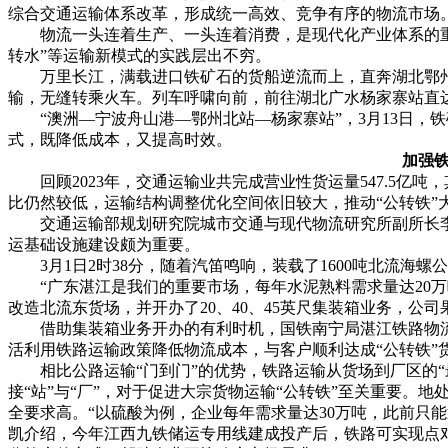
综合交通运输体系改革，形成统一高效、竞争有序的物流市场
物流一头连着生产、一头连着消费，是现代化产业体系的重要
转水”等运输新模式的实践层出不穷。
万里长江，满载进口铁矿石的货船逆流而上，直奔湖北鄂州
输，无缝转乘火车。列车呼啸向前，前往湖北广水杨家寨站直
“澳洲—宁波舟山港—鄂州北站—杨家寨站”，3月13日，铁矿
式，既降低成本，又提高时效。
加强
回顾2023年，交通运输业共完成营业性货运量547.5亿吨，
比仍然较低，运输结构调整优化空间依旧较大，推动“公转铁”
交通运输部规划研究院城市交通与现代物流研究所副所长李
运基础设施建设颇为重要。
3月1日2时38分，随着汽笛鸣响，装载了1600吨北流海螺公
“广东湛江是我们的重要市场，每年水泥熟料需求量达20万
改造北流东货场，并开办了20、40、45英尺集装箱业务，公司
借助集装箱业务开办的有利时机，国铁南宁局湛江铁路物流中
活利用铁路运输政策降低物流成本，与客户顺利达成“公转铁”
相比公路运输“门到门”的优势，铁路运输从货场到厂区的“最
接“站”与“厂”，对于促进大宗货物运输“公转铁”至关重要。
全要求高。“以硫酸为例，企业每年需求量达30万吨，此前只
凯介绍，今年江西九铁储运专用线建成投产后，铁路可实现点