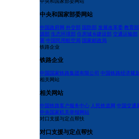
中央和国家部委网站
中央和国家部委网站
中国政府网
外交部
国防部
发展改革委
教育部
源部
生态环境部
住房城乡建设部
交通运输部
署
中国民用航空局
国家邮政局
铁路企业
铁路企业
中国国家铁路集团有限公司
中国铁路经济规
相关网站
相关网站
中国铁路客户服务中心
人民铁道网
中国交通
中央国家机关举报网站
对口支援与定点帮扶
对口支援与定点帮扶