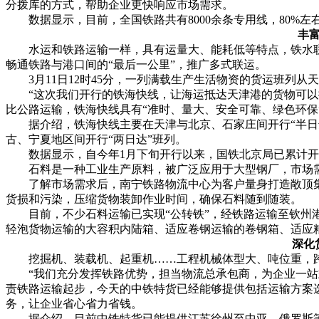
分拨库的方式，帮助企业更快响应市场需求。
数据显示，目前，全国铁路共有8000余条专用线，80%左
丰
水运和铁路运输一样，具有运量大、能耗低等特点，铁水联运
畅通铁路与港口间的“最后一公里”，推广多式联运。
3月11日12时45分，一列满载生产生活物资的货运班列从
“这次我们开行的铁海快线，让海运抵达天津港的货物可以搭
比公路运输，铁海快线具有“准时、量大、安全可靠、绿色环保
据介绍，铁海快线主要在天津与北京、石家庄间开行“半日达
古、宁夏地区间开行“两日达”班列。
数据显示，自今年1月下旬开行以来，国铁北京局已累计开行铁
石料是一种工业生产原料，被广泛应用于大型钢厂，市场需
了解市场需求后，南宁铁路物流中心为客户量身打造敞顶集
货损和污染，压缩货物装卸作业时间，确保石料随到随装。
目前，不少石料运输已实现“公转铁”，经铁路运输至钦州港
轻泡货物运输的大容积内陆箱、适应卷钢运输的卷钢箱、适应粮
深化
挖掘机、装载机、起重机……工程机械体型大、吨位重，
“我们充分发挥铁路优势，担当物流总承包商，为企业一站式
责铁路运输起步，今天的中铁特货已经能够提供包括运输方案
务，让企业省心省力省钱。
据介绍，目前中铁特货已能提供江苏徐州至中亚、俄罗斯等方