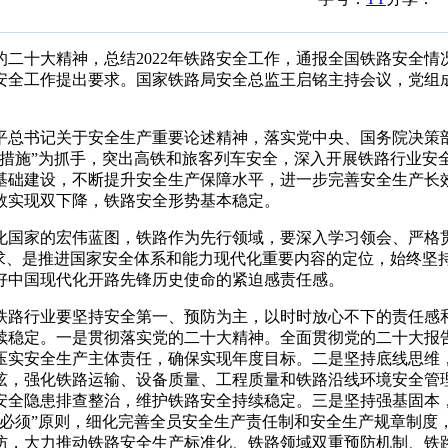
的二十大
精神
，
总结2022年铁路安全工作，通报全国铁路安全情
路安全工作提出要求。国家铁路局安全总监王启铭主持会议，党组
近平总书记关于安全生产重要论述精神，落实党中央、国务院决策
措施”为抓手，
突出高铁和旅客列车安全，深入开展铁路行业安
基础建设，不断提升安全生产保障水平，进一步完善安全生产长
数实现双下降，铁路安全形势基本稳定。
化国家的宏伟蓝图，铁路作为先行领域，要深入学习领会、严格
求、是推进国家安全体系和能力现代化重要内容的定位，始终坚
好中国现代化开路先锋历史使命的紧迫感责任感。
铁路行业
要坚持安全第一、预防为主，以时时放心不下的责任感
续稳定。
一是贯彻落实党的二十大精神。全面贯彻党的二十大报
压实安全生产主体责任，确保实现年度目标。二是坚持底线思维
弦，强化铁路运输
、设备质量、工程质量和铁路沿线环境安全管
安全隐患排查整治，
维护铁路安全持续稳定。三是坚持强基固本
必须”原则，细化完善全员安全生产责任制和安全生产规章制度
防，大力
推动铁路安全生产标准化
、
铁路领域双重预防机制
、
铁