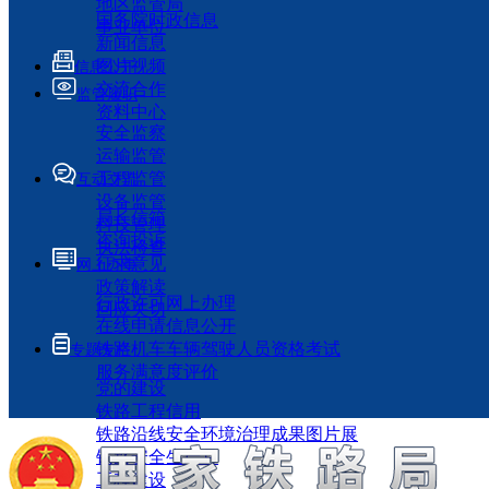
地区监管局
国务院时政信息
事业单位
新闻信息
图片视频
信息公开
交流合作
监管履职
资料中心
安全监察
运输监管
工程监管
互动交流
设备监管
局长信箱
科技管理
咨询投诉
执法检查
征求意见
网上办事
政策解读
行政许可网上办理
回应关切
在线申请信息公开
铁路机车车辆驾驶人员资格考试
专题专栏
服务满意度评价
党的建设
铁路工程信用
铁路沿线安全环境治理成果图片展
铁路安全生产月
工程建设