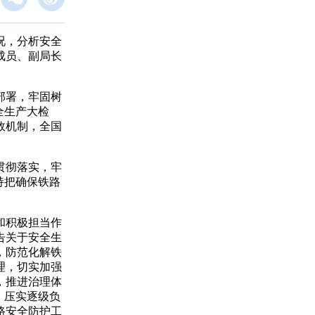
况，分析安全
成员、副局长
部署，牢固树
全生产大检
效机制，全国
贯彻落实，牢
持把确保铁路
和积极担当作
告关于安全生
，防范化解铁
理，
切实加强
，推进治理体
，
压实逐级负
路安全防护工