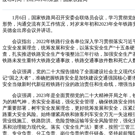
1月6日，国家铁路局召开安委会联络员会议，学习
贯彻党
形势，沟通交流有关工作情况，对岁末年初和2023年全年铁
吴德金出席会议并讲话。
会议指出，2022年铁路行业各单位深入学习贯彻落实习
立安全发展理念，统筹发展和安全，
以
落实安全生产“十五条硬
查，扎实推进铁路安全生产专项整治三年行动，
加强安全生产
铁路未发生重特大铁路交通事故，铁路交通事故件数和死亡人
会议强调，党的二十大报告描绘了全面建设社会主义现代
记“国之大者”，准确把握铁路安全是加快建设交通强国核心要
安全当做新时代新征程铁路行业的政治责任和生命线，增强当
会议
强调
，
2023年是全面贯彻党的二十大精神开局之年，
为的精气神
，
夯实安全基础，强化安全管理，确保铁路安全持
产重要部署，树牢安全发展理念，更好统筹发展和安全，压紧
路重大安全风险
。
始终绷紧高铁和旅客列车安全万无一失这根
营业线施工、铁路防洪、危险货物运输等
安全风险管控，强化
系和治理能力现代化。落实《安全生产法》要求，按照“三管三
责、专业负责、分工负责、岗位负责的责任链条
。坚持超前预