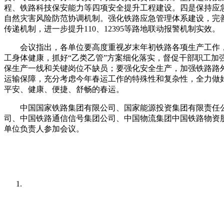
程
、
铁路科技保安能力
等四项安全提升工程
建设
。四是保持应
自然灾害风险防范协调机制。强化铁路应急管理体系建设，完
传递机制，进一步提升110、12395等路地联动报警机制实效。
会议
指出
，
各单位要
高度重视岁末年初铁路各项生产工作
工身体健康，抓好“乙类乙管”方案细化落实，督促干部职工加
保生产一线和关键岗位不缺员
；要强化安全生产，加强铁路路
运输保障，
充分考虑今年春运工作的特殊性和复杂性，
全力做
平安、健康、便捷、舒畅的春运
。
中国国家铁路集团有限公司、国家能源投资集团有限责任
司、中国铁路通信信号集团公司、中国物流集团中国铁路物资
单位负责人参加会议。