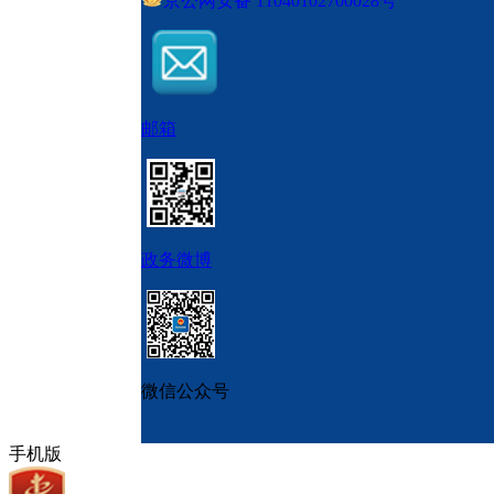
京公网安备 11040102700028号
邮箱
政务微博
微信公众号
手机版