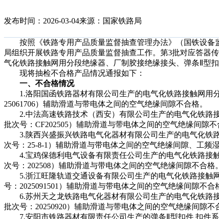
发布时间：2026-03-04
来源：国家铁路局
按照《铁路专用产品质量监督抽查管理办法》（国铁设备监规〔
局组织开展铁路专用产品质量监督抽查工作。第3批对应答器
气化铁路接触网用分段绝缘器、厂制胶接绝缘接头、弹条Ⅱ型扣
现将抽检不合格产品情况通报如下：
一、不合格情况
1.洛阳国函铁路器材有限公司生产的电气化铁路接触网用分段绝缘
25061706）辅助滑道与带电体之间的空气绝缘间隙不合格。
2.中法高速铁路技术（西安）有限公司生产的电气化铁路接触网用
批次号：CF202505）辅助滑道与带电体之间的空气绝缘间隙
3.陕西兴盛振兴铁路电气化器材有限公司生产的电气化铁路接触网
次号：25-8-1）辅助滑道与带电体之间的空气绝缘间隙、工频
4.宝鸡保德利电气设备有限责任公司生产的电气化铁路接触网用分
次号：202508）辅助滑道与带电体之间的空气绝缘间隙不合格
5.浙江旺隆轨道交通设备有限公司生产的电气化铁路接触网用分段
号：2025091501）辅助滑道与带电体之间的空气绝缘间隙不合
6.苏州天之龙铁路电气化器材有限公司生产的电气化铁路接触网用
批次号：20250920）辅助滑道与带电体之间的空气绝缘间隙不
7.安阳市铁路器材有限责任公司生产的弹条Ⅱ型扣件 扣件系统