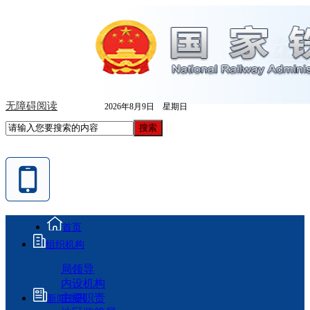
无障碍阅读
2026年8月9日 星期日
首页
组织机构
局领导
内设机构
主要职责
新闻资讯