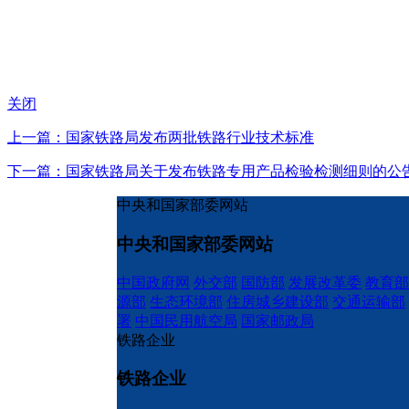
关闭
上一篇：国家铁路局发布两批铁路行业技术标准
下一篇：国家铁路局关于发布铁路专用产品检验检测细则的公告（
中央和国家部委网站
中央和国家部委网站
中国政府网
外交部
国防部
发展改革委
教育部
源部
生态环境部
住房城乡建设部
交通运输部
署
中国民用航空局
国家邮政局
铁路企业
铁路企业