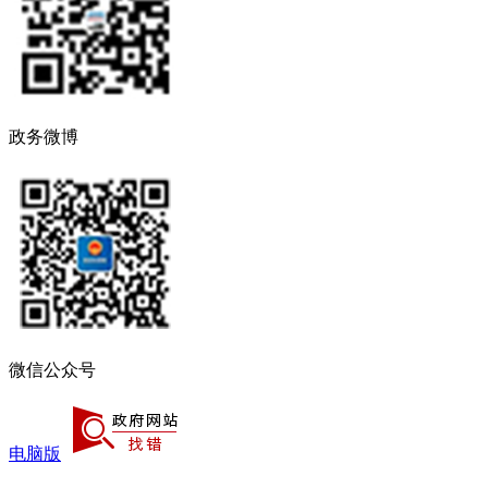
政务微博
微信公众号
电脑版