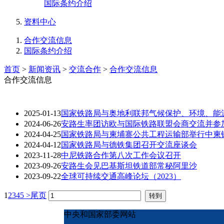
国际条约介绍
资料中心
合作交流信息
国际条约介绍
首页
>
新闻资讯
>
交流合作
>
合作交流信息
合作交流信息
2025-01-13
国家铁路局与奥地利联邦气候保护、环境、能
2024-06-26
安路生率团访欧与国际铁路联盟会商交流并参
2024-04-25
国家铁路局与柬埔寨公共工程运输部举行中柬
2024-04-12
国家铁路局与德铁集团召开交流座谈会
2023-11-28
中尼铁路合作第八次工作会议召开
2023-09-26
安路生会见巴基斯坦铁道部常秘阿里沙
2023-09-22
全球可持续交通高峰论坛（2023）
1
2
3
4
5
>
尾页
中央和国家部委网站