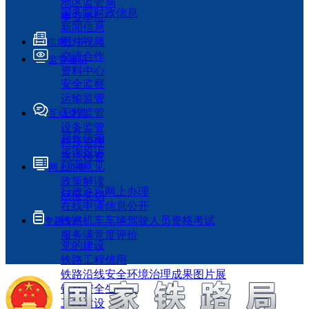
地区监管局
国务院时政信息
事业单位
新闻信息
图片视频
信息公开
交流合作
监管履职
资料中心
安全监察
运输监管
工程监管
互动交流
设备监管
局长信箱
科技管理
咨询投诉
执法检查
征求意见
网上办事
政策解读
行政许可网上办理
回应关切
在线申请信息公开
铁路机车车辆驾驶人员资格考试
专题专栏
服务满意度评价
党的建设
铁路工程信用
铁路沿线安全环境治理成果图片展
铁路安全生产月
工程建设