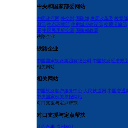
中央和国家部委网站
中国政府网
外交部
国防部
发展改革委
教育部
源部
生态环境部
住房城乡建设部
交通运输部
署
中国民用航空局
国家邮政局
铁路企业
铁路企业
中国国家铁路集团有限公司
中国铁路经济规
相关网站
相关网站
中国铁路客户服务中心
人民铁道网
中国交通
中央国家机关举报网站
对口支援与定点帮扶
对口支援与定点帮扶
江西永丰
贵州榕江