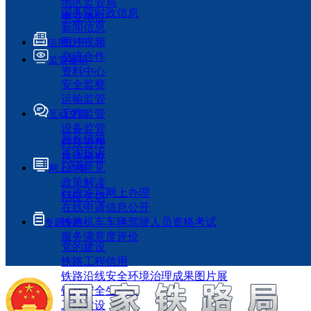
地区监管局
国务院时政信息
事业单位
新闻信息
图片视频
信息公开
交流合作
监管履职
资料中心
安全监察
运输监管
工程监管
互动交流
设备监管
局长信箱
科技管理
咨询投诉
执法检查
征求意见
网上办事
政策解读
行政许可网上办理
回应关切
在线申请信息公开
铁路机车车辆驾驶人员资格考试
专题专栏
服务满意度评价
党的建设
铁路工程信用
铁路沿线安全环境治理成果图片展
铁路安全生产月
工程建设