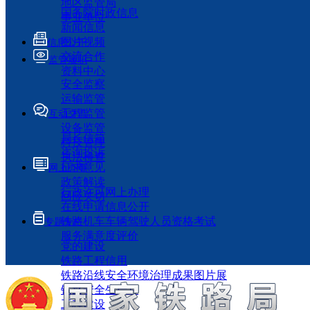
地区监管局
国务院时政信息
事业单位
新闻信息
图片视频
信息公开
交流合作
监管履职
资料中心
安全监察
运输监管
工程监管
互动交流
设备监管
局长信箱
科技管理
咨询投诉
执法检查
征求意见
网上办事
政策解读
行政许可网上办理
回应关切
在线申请信息公开
铁路机车车辆驾驶人员资格考试
专题专栏
服务满意度评价
党的建设
铁路工程信用
铁路沿线安全环境治理成果图片展
铁路安全生产月
工程建设