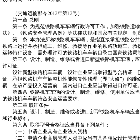
（交通运输部令2013年第13号）
第一章 总则
第一条 为规范铁路机车车辆行政许可工作，加强铁路运输
法》、《铁路安全管理条例》等法律法规和国家有关规定，制
第二条 本办法所称铁路机车车辆，是指直接承担铁路公共
铁路上运行并承担施工、维修、救援等作业的铁路轨道车、救
运转特种设备。需办理许可的铁路机车车辆目录由国家铁路局
第三条 设计、制造、维修或者进口新型铁路机车车辆，应
许可证。
设计新型铁路机车车辆，设计企业应当取得型号合格证；已
证；承担铁路机车车辆整机性能恢复性修理（即“大修”）的维
辆，在该产品投入运营前，国内进口企业应当取得进口许可证
第四条 铁路机车车辆的设计、制造、维修、使用单位应当
的铁路机车车辆符合安全运营要求。
第二章 取证条件
第五条 设计、制造、维修或者进口新型铁路机车车辆应当
和行业标准。
第六条 取得型号合格证应当具备下列条件：
（一）申请企业具有企业法人资格；
（二）申请企业高层管理人员中应当有具备相应设计管理经