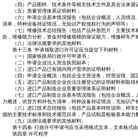
（四）产品图样、技术条件等相关技术文件及其合法来源
（五）质量管理体系证明材料；
（六）申请企业基本情况报告（包括企业概况，人员情况，
清单，特种设备持证情况，无知识产权侵权行为的声明等）；
（七）维修技术总结报告（包括产品外形照片，主要技术标
告，维修能力分析，资金对维修规模的保证能力，维修样车产
（八）法律法规要求的其他材料。
第十三条 申请领取进口许可证应当提交下列材料：
（一）国家铁路局行政许可申请书；
（二）申请企业法人营业执照副本；
（三）进口产品已有国内用户需求的证明材料；
（四）申请企业概况（包括企业主营业务，经营业绩、固定
（五）进口产品制造企业合法注册登记的证明材料和取得相
（六）进口产品制造企业质量管理体系证明材料；
（七）进口产品制造企业基本情况报告（包括企业概况，人
力概述，供货方和外包方清单，特种设备持证情况，无知识产
（八）进口技术总结报告（包括产品基本特性说明，样车技
据的主要技术标准和技术规范目录，产品试制及检验基本能力
（九）法律法规要求的其他材料。
第十四条 行政许可申请书应当采用格式文本，文本格式由
第四章 许可程序