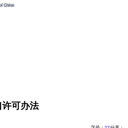
口许可办法
字号：
T
T
分享：