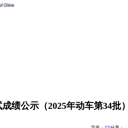
绩公示（2025年动车第34批
字号：
T
T
分享：