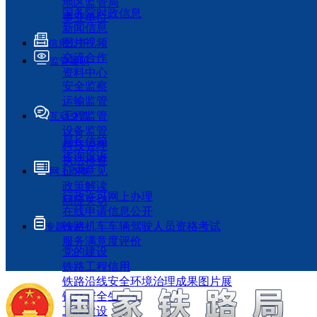
地区监管局
国务院时政信息
事业单位
新闻信息
图片视频
信息公开
交流合作
监管履职
资料中心
安全监察
运输监管
工程监管
互动交流
设备监管
局长信箱
科技管理
咨询投诉
执法检查
征求意见
网上办事
政策解读
行政许可网上办理
回应关切
在线申请信息公开
铁路机车车辆驾驶人员资格考试
专题专栏
服务满意度评价
党的建设
铁路工程信用
铁路沿线安全环境治理成果图片展
铁路安全生产月
工程建设