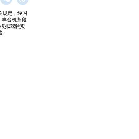
关规定，经国
、丰台机务段
组模拟驾驶实
格。