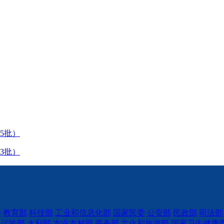
5批）
3批）
委
教育部
科技部
工业和信息化部
国家民委
公安部
民政部
司法部
通运输部
水利部
农业农村部
商务部
文化和旅游部
国家卫生健康