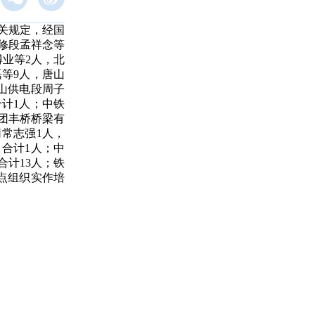
关规定，经国
修段孟祥念等
博业等2人，北
等9人，唐山
山供电段周子
合计1人；中铁
团丰桥桥梁有
常志强1人，
，合计1人；中
合计13人；铁
点组织实作培