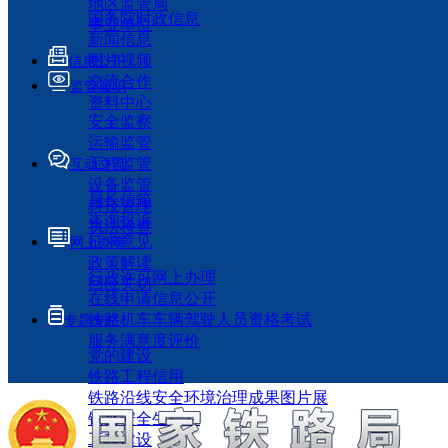
地区监管局
国务院时政信息
事业单位
新闻信息
图片视频
信息公开
交流合作
监管履职
资料中心
安全监察
运输监管
工程监管
互动交流
设备监管
局长信箱
科技管理
咨询投诉
执法检查
征求意见
网上办事
政策解读
行政许可网上办理
回应关切
在线申请信息公开
铁路机车车辆驾驶人员资格考试
专题专栏
服务满意度评价
党的建设
铁路工程信用
铁路沿线安全环境治理成果图片展
铁路安全生产月
工程建设