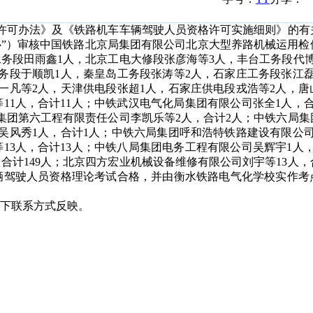
可办法》及《铁路机车车辆驾驶人员资格许可实施细则》的有
心”）审核中国铁路北京局集团有限公司北京大型养路机械运用检
工务段田雨鑫1人，北京工电大修段张彦海等3人，丰台工务段代
务段于顺凯1人，秦皇岛工务段张涛等2人，石家庄工务段张江磊
一凡等2人，天津供电段张超1人，石家庄供电段戎浩等2人，唐
11人，合计11人；中铁武汉电气化局集团有限公司张全1人，
集团第六工程有限责任公司李凯乐等2人，合计2人；中铁六局集
吴风秀1人，合计1人；中铁六局集团呼和浩特铁路建设有限公司
13人，合计13人；中铁八局集团电务工程有限公司吴辉宇1人
合计149人；北京四方宏业机械设备维修有限公司刘宇等13人，
车辆驾驶人员资格理论考试合格，并由衡水铁路电气化学校实作考
下联系方式反映。