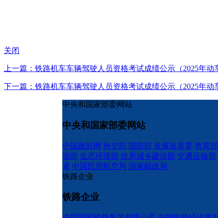
关闭
上一篇：铁路机车车辆驾驶人员资格考试成绩公示（2025年动车
下一篇：铁路机车车辆驾驶人员资格考试成绩公示（2025年动车
中央和国家部委网站
中央和国家部委网站
中国政府网
外交部
国防部
发展改革委
教育部
源部
生态环境部
住房城乡建设部
交通运输部
署
中国民用航空局
国家邮政局
铁路企业
铁路企业
中国国家铁路集团有限公司
中国铁路经济规