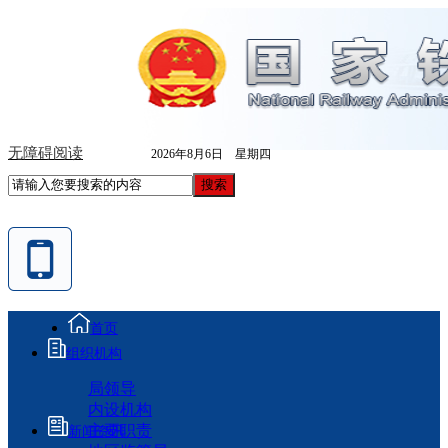
无障碍阅读
2026年8月6日 星期四
首页
组织机构
局领导
内设机构
主要职责
新闻资讯