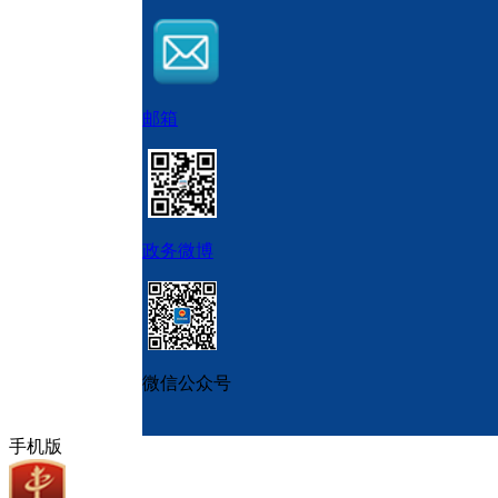
邮箱
政务微博
微信公众号
手机版