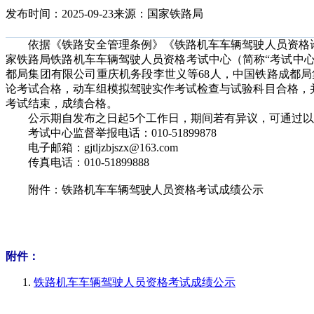
发布时间：2025-09-23
来源：国家铁路局
依据《铁路安全管理条例》《铁路机车车辆驾驶人员资格许
家铁路局铁路机车车辆驾驶人员资格考试中心（简称“考试中心
都局集团有限公司重庆机务段李世义等68人，中国铁路成都局
论考试合格，动车组模拟驾驶实作考试检查与试验科目合格，
考试结束，成绩合格。
公示期自发布之日起5个工作日，期间若有异议，可通过以
考试中心监督举报电话：010-51899878
电子邮箱：gjtljzbjszx@163.com
传真电话：010-51899888
附件：铁路机车车辆驾驶人员资格考试成绩公示
附件：
铁路机车车辆驾驶人员资格考试成绩公示