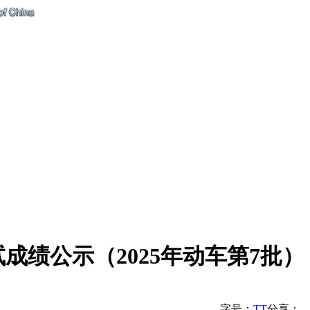
绩公示（2025年动车第7批）
字号：
T
T
分享：