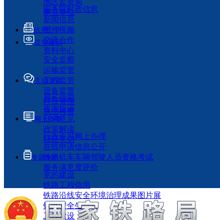
地区监管局
国务院时政信息
事业单位
新闻信息
图片视频
信息公开
交流合作
监管履职
资料中心
安全监察
运输监管
工程监管
互动交流
设备监管
局长信箱
科技管理
咨询投诉
执法检查
征求意见
网上办事
政策解读
行政许可网上办理
回应关切
在线申请信息公开
铁路机车车辆驾驶人员资格考试
专题专栏
服务满意度评价
党的建设
铁路工程信用
铁路沿线安全环境治理成果图片展
铁路安全生产月
工程建设