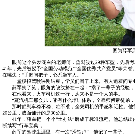
图为薛军
眼前这个头发花白的老师傅，曾驾驶过29种车型，先后考取
41年，先后被授予“全国劳动模范”“全国优秀共产党员”等
在嘴边：“手握闸把子，心系坐车人。”
一堂模拟驾驶课刚结束，学员们围了上来。有人追着问专业问
薛军笑了笑，眼角的皱纹挤在一起：“攒了一辈子的经验，
在他看来，火车司机这一行，从来不是一个人的事。
“蒸汽机车那会儿，哪有什么培训体系，全靠师傅带徒弟，
那时候列车稳不稳、准不准，全凭司机的手感和记性。他得
20公里，成面铺开的是30公里。
41年，薛军把一个个“土办法”磨成了标准流程。他总结出
断续写“行车宝典”。
薛军的驾驶生涯里，有一次“滑铁卢”，他记了一辈子。