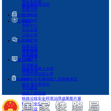
地区监管局
国务院时政信息
事业单位
新闻信息
图片视频
信息公开
交流合作
监管履职
资料中心
安全监察
运输监管
工程监管
互动交流
设备监管
局长信箱
科技管理
咨询投诉
执法检查
征求意见
网上办事
政策解读
行政许可网上办理
回应关切
在线申请信息公开
铁路机车车辆驾驶人员资格考试
专题专栏
服务满意度评价
党的建设
铁路工程信用
铁路沿线安全环境治理成果图片展
铁路安全生产月
工程建设