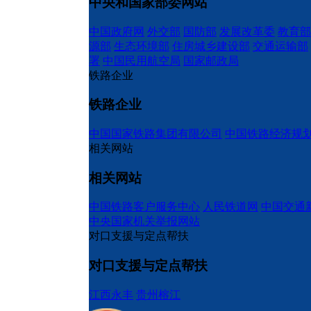
中央和国家部委网站
中国政府网
外交部
国防部
发展改革委
教育部
源部
生态环境部
住房城乡建设部
交通运输部
署
中国民用航空局
国家邮政局
铁路企业
铁路企业
中国国家铁路集团有限公司
中国铁路经济规
相关网站
相关网站
中国铁路客户服务中心
人民铁道网
中国交通
中央国家机关举报网站
对口支援与定点帮扶
对口支援与定点帮扶
江西永丰
贵州榕江