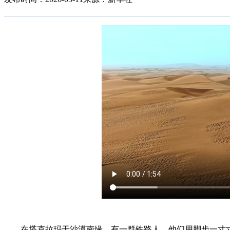
在塔克拉玛干沙漠南缘，有一群铁路人，他们用脚步一寸寸