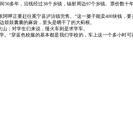
间50多年，沿线经过38个乡镇，辐射周边97个乡镇。票价数十
阿呷正要赶往冕宁县泸沽镇兜售。“这一篓子能卖400块钱，要
身边鼓鼓囊囊的麻袋，里头是晒干了的大蓟根。
山；对学生们来说，慢火车则是求学车。
。“穿蓝色校服的基本都是我们学校的，车上这一个多小时可