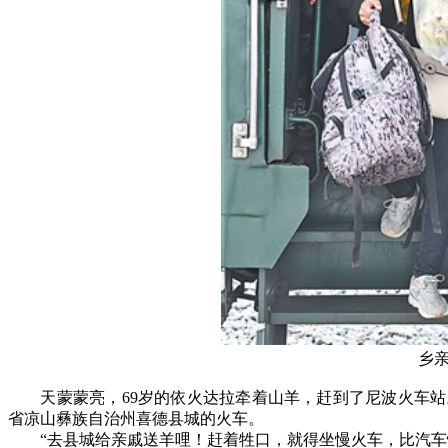
乡
天蒙蒙亮，69岁的依火达拉牵着山羊，赶到了尼波火车站。7
省凉山彝族自治州喜德县城的火车。
“去县城给亲戚送羊哩！赶着牲口，就得坐慢火车，比汽车快