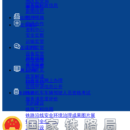
地区监管局
国务院时政信息
事业单位
新闻信息
图片视频
信息公开
交流合作
监管履职
资料中心
安全监察
运输监管
工程监管
互动交流
设备监管
局长信箱
科技管理
咨询投诉
执法检查
征求意见
网上办事
政策解读
行政许可网上办理
回应关切
在线申请信息公开
铁路机车车辆驾驶人员资格考试
专题专栏
服务满意度评价
党的建设
铁路工程信用
铁路沿线安全环境治理成果图片展
铁路安全生产月
工程建设