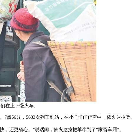
亲们在上下慢火车。
点56分，5633次列车到站，在小羊“咩咩”声中，依火达拉
，还更省心。”说话间，依火达拉把羊牵到了“家畜车厢”。