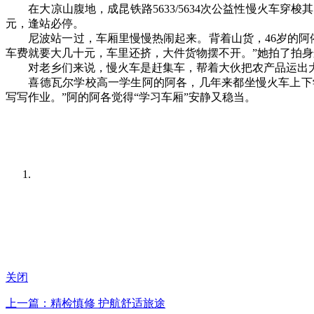
在大凉山腹地，成昆铁路5633/5634次公益性慢火车穿梭其
元，逢站必停。
尼波站一过，车厢里慢慢热闹起来。背着山货，46岁的阿依
车费就要大几十元，车里还挤，大件货物摆不开。”她拍了拍
对老乡们来说，慢火车是赶集车，帮着大伙把农产品运出大
喜德瓦尔学校高一学生阿的阿各，几年来都坐慢火车上下学
写写作业。”阿的阿各觉得“学习车厢”安静又稳当。
关闭
上一篇：精检慎修 护航舒适旅途