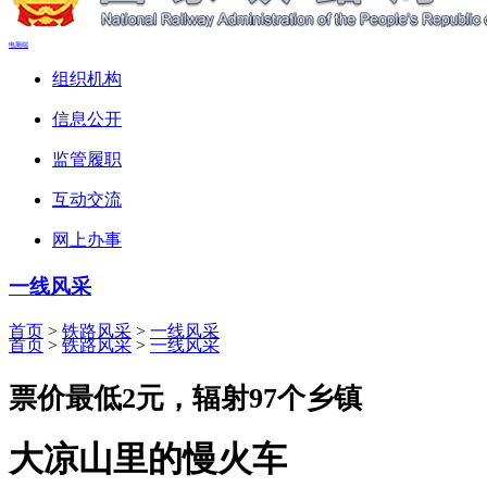
电脑端
组织机构
信息公开
监管履职
互动交流
网上办事
一线风采
首页
>
铁路风采
>
一线风采
首页
>
铁路风采
>
一线风采
票价最低2元，辐射97个乡镇
大凉山里的慢火车