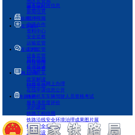
地区监管局
国务院时政信息
事业单位
新闻信息
图片视频
信息公开
交流合作
监管履职
资料中心
安全监察
运输监管
工程监管
互动交流
设备监管
局长信箱
科技管理
咨询投诉
执法检查
征求意见
网上办事
政策解读
行政许可网上办理
回应关切
在线申请信息公开
铁路机车车辆驾驶人员资格考试
专题专栏
服务满意度评价
党的建设
铁路工程信用
铁路沿线安全环境治理成果图片展
铁路安全生产月
工程建设