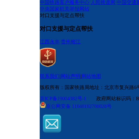
中国铁路客户服务中心
人民铁道网
中国交通
中央国家机关举报网站
对口支援与定点帮扶
对口支援与定点帮扶
江西永丰
贵州榕江
联系我们
|
网站声明
|
网站地图
版权所有：国家铁路局
地址：北京市复兴路6
京ICP备19004382号-1
政府网站标识码：BM
京公网安备 11040102700028号