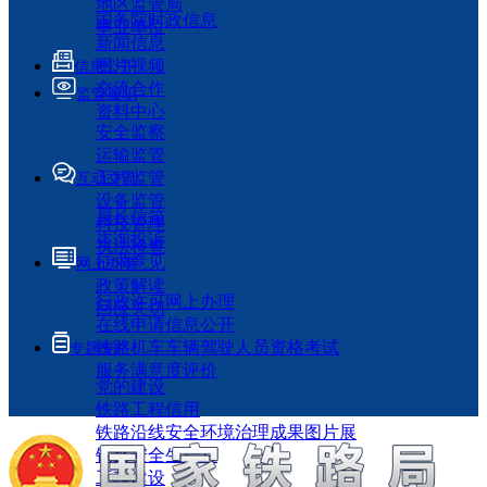
地区监管局
国务院时政信息
事业单位
新闻信息
图片视频
信息公开
交流合作
监管履职
资料中心
安全监察
运输监管
工程监管
互动交流
设备监管
局长信箱
科技管理
咨询投诉
执法检查
征求意见
网上办事
政策解读
行政许可网上办理
回应关切
在线申请信息公开
铁路机车车辆驾驶人员资格考试
专题专栏
服务满意度评价
党的建设
铁路工程信用
铁路沿线安全环境治理成果图片展
铁路安全生产月
工程建设