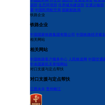
中国政府网
外交部
国防部
发展改革委
教育部
源部
生态环境部
住房城乡建设部
交通运输部
署
中国民用航空局
国家邮政局
铁路企业
铁路企业
中国国家铁路集团有限公司
中国铁路经济规
相关网站
相关网站
中国铁路客户服务中心
人民铁道网
中国交通
中央国家机关举报网站
对口支援与定点帮扶
对口支援与定点帮扶
江西永丰
贵州榕江