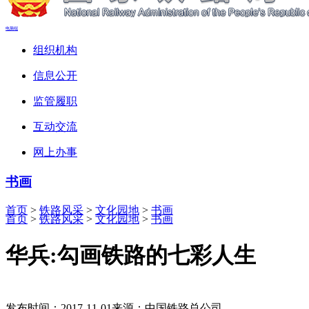
电脑端
组织机构
信息公开
监管履职
互动交流
网上办事
书画
首页
>
铁路风采
>
文化园地
>
书画
首页
>
铁路风采
>
文化园地
>
书画
华兵:勾画铁路的七彩人生
发布时间：2017-11-01
来源：中国铁路总公司