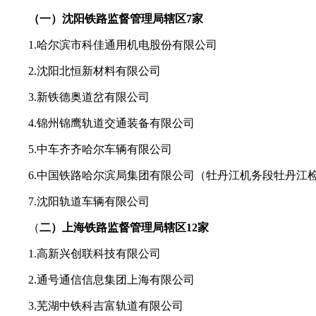
（一）沈阳铁路监督管理局辖区
7
家
1.哈尔滨市科佳通用机电股份有限公司
2.沈阳北恒新材料有限公司
3.新铁德奥道岔有限公司
4.锦州锦鹰轨道交通装备有限公司
5.中车齐齐哈尔车辆有限公司
6.中国铁路哈尔滨局集团有限公司（牡丹江机务段牡丹江
7.沈阳轨道车辆有限公司
（
二
）
上海铁路监督管理局辖区
12
家
1.高新兴创联科技有限公司
2.通号通信信息集团上海有限公司
3.芜湖中铁科吉富轨道有限公司