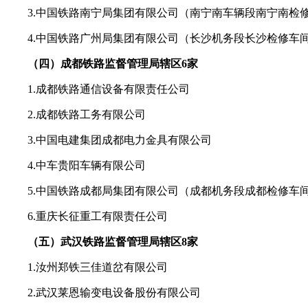
3.中国铁路南宁局集团有限公司（南宁南车辆段南宁南检
4.中国铁路广州局集团有限公司（长沙机务段长沙检修车
（四
）
成都铁路监督管理局辖区
6
家
1.成都铁路通信设备有限责任公司
2.成都铁路工务有限公司
3.中国电建集团成都电力金具有限公司
4.中车贵阳车辆有限公司
5.中国铁路成都局集团有限公司（成都机务段成都检修车
6.重庆长征重工有限责任公司
（五
）
武汉铁路监督管理局辖区
8
家
1.汝州郑铁三佳道岔有限公司
2.武汉莱恩输变电设备股份有限公司