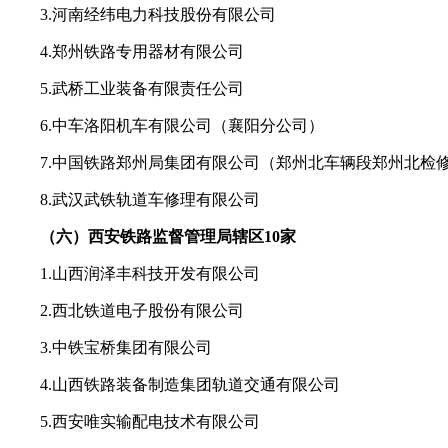
3.河南经纬电力科技股份有限公司
4.郑州铁路专用器材有限公司
5.武桥工业装备有限责任公司
6.中车洛阳机车有限公司（襄阳分公司）
7.中国铁路郑州局集团有限公司（郑州北车辆段郑州北检
8.武汉武铁轨道车修理有限公司
（六
）
西安铁路监督管理局辖区
10
家
1.山西润泽丰科技开发有限公司
2.西北铁道电子股份有限公司
3.中铁宝桥集团有限公司
4.山西铁路装备制造集团轨道交通有限公司
5.西安唯实输配电技术有限公司