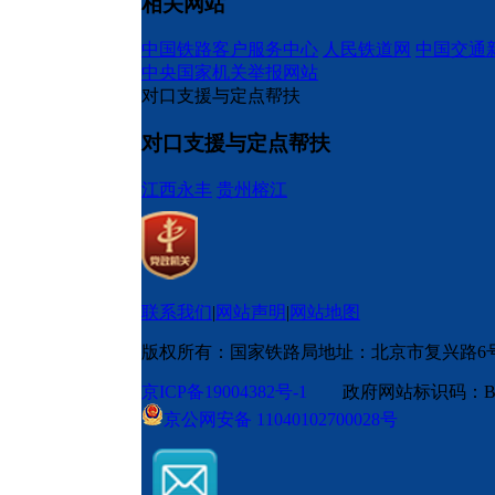
相关网站
中国铁路客户服务中心
人民铁道网
中国交通
中央国家机关举报网站
对口支援与定点帮扶
对口支援与定点帮扶
江西永丰
贵州榕江
联系我们
|
网站声明
|
网站地图
版权所有：国家铁路局
地址：北京市复兴路6
京ICP备19004382号-1
政府网站标识码：BM
京公网安备 11040102700028号