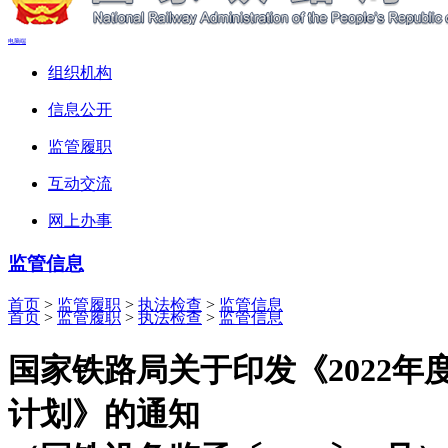
电脑端
组织机构
信息公开
监管履职
互动交流
网上办事
监管信息
首页
>
监管履职
>
执法检查
>
监管信息
首页
>
监管履职
>
执法检查
>
监管信息
国家铁路局关于印发《2022
计划》的通知