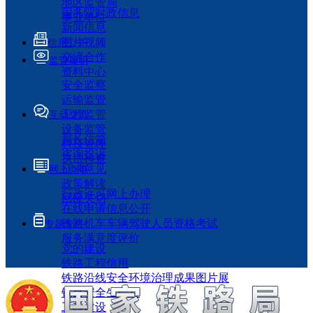
地区监管局
国务院时政信息
事业单位
新闻信息
图片视频
信息公开
交流合作
监管履职
资料中心
安全监察
运输监管
工程监管
互动交流
设备监管
局长信箱
科技管理
咨询投诉
执法检查
征求意见
网上办事
政策解读
行政许可网上办理
回应关切
在线申请信息公开
铁路机车车辆驾驶人员资格考试
专题专栏
服务满意度评价
党的建设
铁路工程信用
铁路沿线安全环境治理成果图片展
铁路安全生产月
工程建设