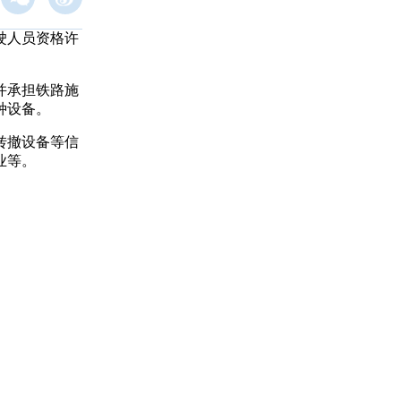
驶人员资格许
并承担铁路施
种设备。
转撤设备等信
业等。