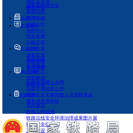
地区监管局
国务院时政信息
事业单位
新闻信息
图片视频
信息公开
交流合作
监管履职
资料中心
安全监察
运输监管
工程监管
互动交流
设备监管
局长信箱
科技管理
咨询投诉
执法检查
征求意见
网上办事
政策解读
行政许可网上办理
回应关切
在线申请信息公开
铁路机车车辆驾驶人员资格考试
专题专栏
服务满意度评价
党的建设
铁路工程信用
铁路沿线安全环境治理成果图片展
铁路安全生产月
工程建设