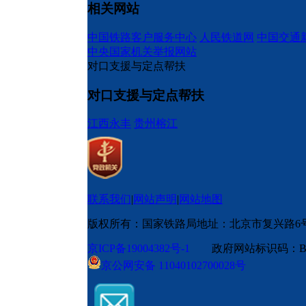
相关网站
中国铁路客户服务中心
人民铁道网
中国交通
中央国家机关举报网站
对口支援与定点帮扶
对口支援与定点帮扶
江西永丰
贵州榕江
联系我们
|
网站声明
|
网站地图
版权所有：国家铁路局
地址：北京市复兴路6
京ICP备19004382号-1
政府网站标识码：BM
京公网安备 11040102700028号