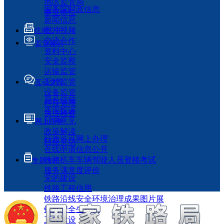
地区监管局
国务院时政信息
事业单位
新闻信息
图片视频
信息公开
交流合作
监管履职
资料中心
安全监察
运输监管
工程监管
互动交流
设备监管
局长信箱
科技管理
咨询投诉
执法检查
征求意见
网上办事
政策解读
行政许可网上办理
回应关切
在线申请信息公开
铁路机车车辆驾驶人员资格考试
专题专栏
服务满意度评价
党的建设
铁路工程信用
铁路沿线安全环境治理成果图片展
铁路安全生产月
工程建设