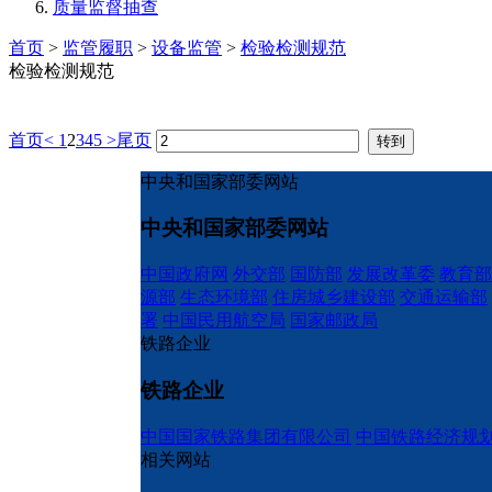
质量监督抽查
首页
>
监管履职
>
设备监管
>
检验检测规范
检验检测规范
首页
<
1
2
3
4
5
>
尾页
中央和国家部委网站
中央和国家部委网站
中国政府网
外交部
国防部
发展改革委
教育部
源部
生态环境部
住房城乡建设部
交通运输部
署
中国民用航空局
国家邮政局
铁路企业
铁路企业
中国国家铁路集团有限公司
中国铁路经济规
相关网站