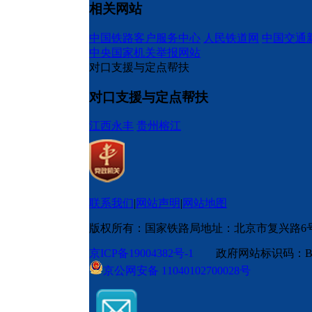
相关网站
中国铁路客户服务中心
人民铁道网
中国交通
中央国家机关举报网站
对口支援与定点帮扶
对口支援与定点帮扶
江西永丰
贵州榕江
联系我们
|
网站声明
|
网站地图
版权所有：国家铁路局
地址：北京市复兴路6
京ICP备19004382号-1
政府网站标识码：BM
京公网安备 11040102700028号