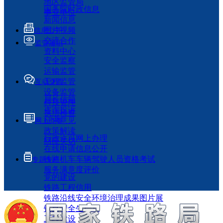
地区监管局
国务院时政信息
事业单位
新闻信息
图片视频
信息公开
交流合作
监管履职
资料中心
安全监察
运输监管
工程监管
互动交流
设备监管
局长信箱
科技管理
咨询投诉
执法检查
征求意见
网上办事
政策解读
行政许可网上办理
回应关切
在线申请信息公开
铁路机车车辆驾驶人员资格考试
专题专栏
服务满意度评价
党的建设
铁路工程信用
铁路沿线安全环境治理成果图片展
铁路安全生产月
工程建设