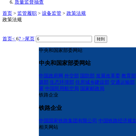
质量监督抽查
首页
>
监管履职
>
设备监管
>
政策法规
政策法规
首页
<
6
7
>
尾页
中央和国家部委网站
中央和国家部委网站
中国政府网
外交部
国防部
发展改革委
教育部
源部
生态环境部
住房城乡建设部
交通运输部
署
中国民用航空局
国家邮政局
铁路企业
铁路企业
中国国家铁路集团有限公司
中国铁路经济规
相关网站