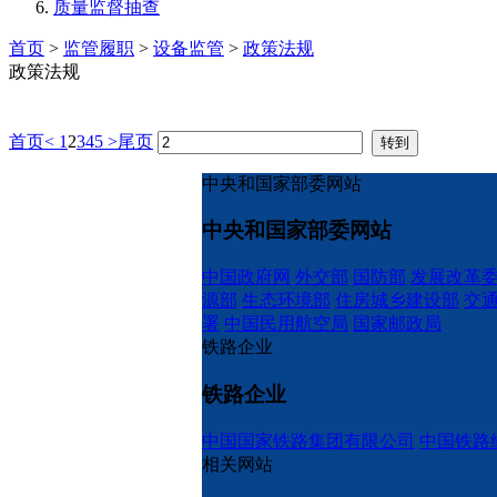
质量监督抽查
首页
>
监管履职
>
设备监管
>
政策法规
政策法规
首页
<
1
2
3
4
5
>
尾页
中央和国家部委网站
中央和国家部委网站
中国政府网
外交部
国防部
发展改革
源部
生态环境部
住房城乡建设部
交
署
中国民用航空局
国家邮政局
铁路企业
铁路企业
中国国家铁路集团有限公司
中国铁路
相关网站