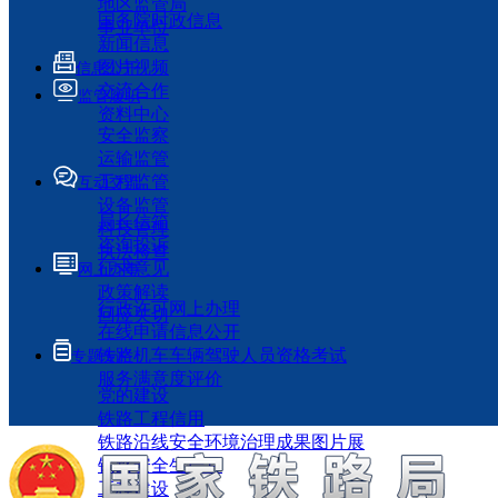
地区监管局
国务院时政信息
事业单位
新闻信息
图片视频
信息公开
交流合作
监管履职
资料中心
安全监察
运输监管
工程监管
互动交流
设备监管
局长信箱
科技管理
咨询投诉
执法检查
征求意见
网上办事
政策解读
行政许可网上办理
回应关切
在线申请信息公开
铁路机车车辆驾驶人员资格考试
专题专栏
服务满意度评价
党的建设
铁路工程信用
铁路沿线安全环境治理成果图片展
铁路安全生产月
工程建设