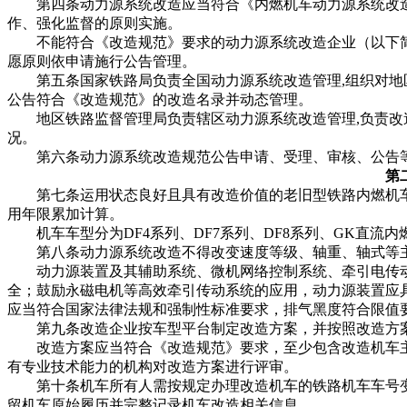
第四条动力源系统改造应当符合《内燃机车动力源系统改造
作、强化监督的原则实施。
不能符合《改造规范》要求的动力源系统改造企业（以下简
愿原则依申请施行公告管理。
第五条国家铁路局负责全国动力源系统改造管理,组织对地
公告符合《改造规范》的改造名录并动态管理。
地区铁路监督管理局负责辖区动力源系统改造管理,负责改造
况。
第六条动力源系统改造规范公告申请、受理、审核、公告等
第
第七条运用状态良好且具有改造价值的老旧型铁路内燃机车可
用年限累加计算。
机车车型分为DF4系列、DF7系列、DF8系列、GK直流
第八条动力源系统改造不得改变速度等级、轴重、轴式等主
动力源装置及其辅助系统、微机网络控制系统、牵引电传动
全；鼓励永磁电机等高效牵引传动系统的应用，动力源装置应
应当符合国家法律法规和强制性标准要求，排气黑度符合限值
第九条改造企业按车型平台制定改造方案，并按照改造方
改造方案应当符合《改造规范》要求，至少包含改造机车主
有专业技术能力的机构对改造方案进行评审。
第十条机车所有人需按规定办理改造机车的铁路机车车号变更
留机车原始履历并完整记录机车改造相关信息。