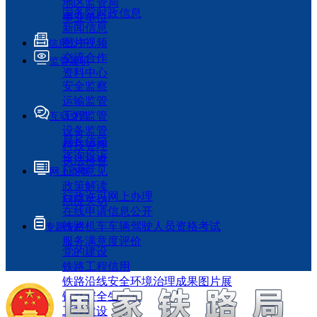
地区监管局
国务院时政信息
事业单位
新闻信息
图片视频
信息公开
交流合作
监管履职
资料中心
安全监察
运输监管
工程监管
互动交流
设备监管
局长信箱
科技管理
咨询投诉
执法检查
征求意见
网上办事
政策解读
行政许可网上办理
回应关切
在线申请信息公开
铁路机车车辆驾驶人员资格考试
专题专栏
服务满意度评价
党的建设
铁路工程信用
铁路沿线安全环境治理成果图片展
铁路安全生产月
工程建设